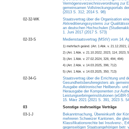
Vermögensverzeichnisverordnung zur Er
gemeinsamen Vollstreckungsportals de
(2013 S. 312; 2014 S. 98)
02-32-WK
Staatsvertrag über die Organisation e
Akkreditierungssystems zur Qualitätss
an deutschen Hochschulen (Studienakkr
1. Juni 2017 (2017 S. 573)
02-33-S
Medienstaatsvertrag (MStV) vom 14. Apr
1) mehrfach geänd. (Art. 1 Abk. v. 21.12.2021; 
2) (Art. 1 Abk. v. 21.10.2022; 2023, 114; 2023, 
3) (Art. 1 Abk. v. 27.02.2024, 326; 494; 494)
4) (Art. 2 Abk. v. 14.03.2025, 396; 712)
5) (Art. 1 Abk. v. 14.03.2025, 350; 713)
02-34-G
Staatsvertrag über die Errichtung und d
Gesundheitsberuferegisters als gemein
Ausgabe elektronischer Heilberufs- un
Herausgabe der Komponenten zur Authen
Leistungserbringerinstitutionen (eGBR-
15. März 2021 (2021 S. 391, 2023 S. 5
03
Sonstige mehrseitige Verträge
03-1-J
Bekanntmachung, Übereinkunft der Köni
mehreren Schweizer Kantonen, die glei
Klassifikationsrechte bei Insolvenz-, E
gegenseitigen Staatsangehörigen betr. 