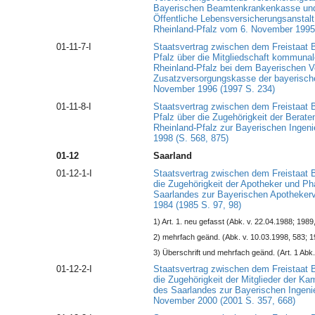
Bayerischen Beamtenkrankenkasse und
Öffentliche Lebensversicherungsanstal
Rheinland-Pfalz vom 6. November 1995
01-11-7-I
Staatsvertrag zwischen dem Freistaat 
Pfalz über die Mitgliedschaft kommunal
Rheinland-Pfalz bei dem Bayerischen V
Zusatzversorgungskasse der bayerisc
November 1996 (1997 S. 234)
01-11-8-I
Staatsvertrag zwischen dem Freistaat 
Pfalz über die Zugehörigkeit der Berat
Rheinland-Pfalz zur Bayerischen Ingen
1998 (S. 568, 875)
01-12
Saarland
01-12-1-I
Staatsvertrag zwischen dem Freistaat 
die Zugehörigkeit der Apotheker und P
Saarlandes zur Bayerischen Apotheke
1984 (1985 S. 97, 98)
1) Art. 1. neu gefasst (Abk. v. 22.04.1988; 1989
2) mehrfach geänd. (Abk. v. 10.03.1998, 583; 1
3) Überschrift und mehrfach geänd. (Art. 1 Abk.
01-12-2-I
Staatsvertrag zwischen dem Freistaat 
die Zugehörigkeit der Mitglieder der K
des Saarlandes zur Bayerischen Ingen
November 2000 (2001 S. 357, 668)