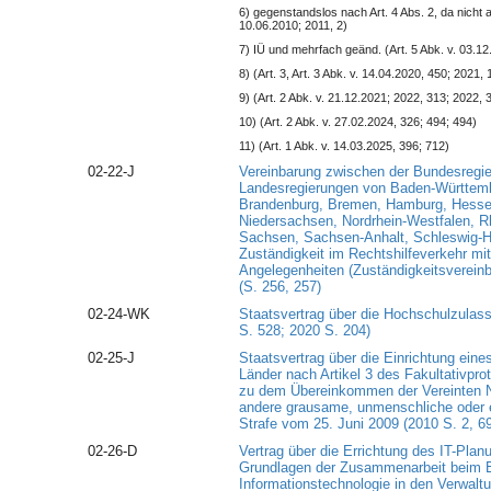
6) gegenstandslos nach Art. 4 Abs. 2, da nicht alls
10.06.2010; 2011, 2)
7) IÜ und mehrfach geänd. (Art. 5 Abk. v. 03.12
8) (Art. 3, Art. 3 Abk. v. 14.04.2020, 450; 2021, 
9) (Art. 2 Abk. v. 21.12.2021; 2022, 313; 2022, 
10) (Art. 2 Abk. v. 27.02.2024, 326; 494; 494)
11) (Art. 1 Abk. v. 14.03.2025, 396; 712)
02-22-J
Vereinbarung zwischen der Bundesregi
Landesregierungen von Baden-Württembe
Brandenburg, Bremen, Hamburg, Hess
Niedersachsen, Nordrhein-Westfalen, Rh
Sachsen, Sachsen-Anhalt, Schleswig-Ho
Zuständigkeit im Rechtshilfeverkehr mit
Angelegenheiten (Zuständigkeitsvereinb
(S. 256, 257)
02-24-WK
Staatsvertrag über die Hochschulzulas
S. 528; 2020 S. 204)
02-25-J
Staatsvertrag über die Einrichtung ein
Länder nach Artikel 3 des Fakultativpr
zu dem Übereinkommen der Vereinten N
andere grausame, unmenschliche oder 
Strafe vom 25. Juni 2009 (2010 S. 2, 6
02-26-D
Vertrag über die Errichtung des IT-Plan
Grundlagen der Zusammenarbeit beim E
Informationstechnologie in den Verwal