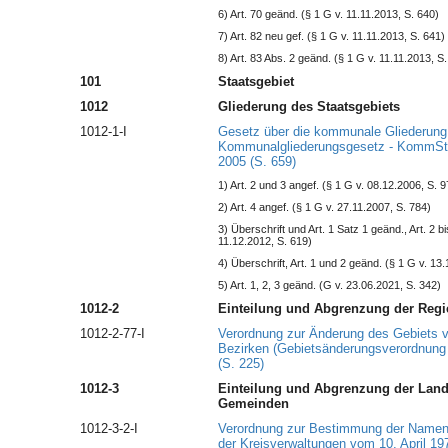
6) Art. 70 geänd. (§ 1 G v. 11.11.2013, S. 640)
7) Art. 82 neu gef. (§ 1 G v. 11.11.2013, S. 641)
8) Art. 83 Abs. 2 geänd. (§ 1 G v. 11.11.2013, S
101
Staatsgebiet
1012
Gliederung des Staatsgebiets
1012-1-I
Gesetz über die kommunale Gliederung
Kommunalgliederungsgesetz - KommS
2005 (S. 659)
1) Art. 2 und 3 angef. (§ 1 G v. 08.12.2006, S. 9
2) Art. 4 angef. (§ 1 G v. 27.11.2007, S. 784)
3) Überschrift und Art. 1 Satz 1 geänd., Art. 2 b
11.12.2012, S. 619)
4) Überschrift, Art. 1 und 2 geänd. (§ 1 G v. 13
5) Art. 1, 2, 3 geänd. (G v. 23.06.2021, S. 342)
1012-2
Einteilung und Abgrenzung der Regi
1012-2-77-I
Verordnung zur Änderung des Gebiets 
Bezirken (Gebietsänderungsverordnun
(S. 225)
1012-3
Einteilung und Abgrenzung der Landk
Gemeinden
1012-3-2-I
Verordnung zur Bestimmung der Namen 
der Kreisverwaltungen vom 10. April 197