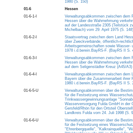
1980 (S. 150)
01-6
Hessen
01-6-1-I
Verwaltungsabkommen zwischen dem Fr
Hessen über die Wahrnehmung verkehrsp
auf der Landesstraße 2305 (Teilstück 
Michelbach) vom 29. April 1975 (S. 148
01-6-2-I
Staatsvertrag zwischen dem Land Hess
über Zweckverbände, öffentlich-rechtl
Arbeitsgemeinschaften sowie Wasser- 
1978 i.d.berein.BayRS-F. (BayRS II S. 
01-6-3-I
Verwaltungsabkommen zwischen dem Fr
Hessen über die Wahrnehmung verkehrsp
auf dem Seligenstädter Kreuz (A45/A3)
01-6-4-I
Verwaltungsabkommen zwischen dem L
Bayern über die Zusammenarbeit ihrer P
1980 i.d.berein.BayRS-F. (BayRS II S. 
01-6-5-U
Verwaltungsabkommen über die Bestim
für die Festsetzung eines Wasserschutz
Trinkwassergewinnungsanlage "Sonnabe
Wasserversorgung Fulda GmbH in der 
Gersfeld/Rhön für den Ortsteil Oberste
Landkreis Fulda vom 24. Juli 1998 (S. 
01-6-6-U
Verwaltungsabkommen über die Bestim
für die Festsetzung eines Wasserschutz
"Ehrenbergquelle", "Kalkrainquelle", "W