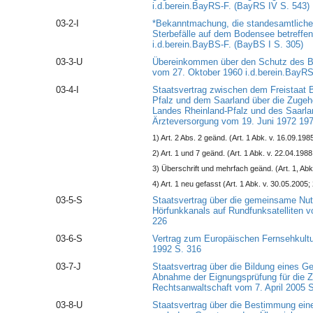
i.d.berein.BayRS-F. (BayRS IV S. 543)
03-2-I
*Bekanntmachung, die standesamtliche
Sterbefälle auf dem Bodensee betreffe
i.d.berein.BayBS-F. (BayBS I S. 305)
03-3-U
Übereinkommen über den Schutz des B
vom 27. Oktober 1960 i.d.berein.BayRS
03-4-I
Staatsvertrag zwischen dem Freistaat 
Pfalz und dem Saarland über die Zugehö
Landes Rheinland-Pfalz und des Saarla
Ärzteversorgung vom 19. Juni 1972 197
1) Art. 2 Abs. 2 geänd. (Art. 1 Abk. v. 16.09.19
2) Art. 1 und 7 geänd. (Art. 1 Abk. v. 22.04.198
3) Überschrift und mehrfach geänd. (Art. 1, Abk
4) Art. 1 neu gefasst (Art. 1 Abk. v. 30.05.2005;
03-5-S
Staatsvertrag über die gemeinsame Nut
Hörfunkkanals auf Rundfunksatelliten 
226
03-6-S
Vertrag zum Europäischen Fernsehkult
1992 S. 316
03-7-J
Staatsvertrag über die Bildung eines
Abnahme der Eignungsprüfung für die Z
Rechtsanwaltschaft vom 7. April 2005 S
03-8-U
Staatsvertrag über die Bestimmung einer