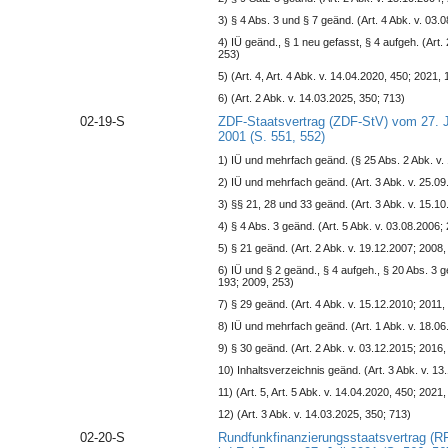
3) § 4 Abs. 3 und § 7 geänd. (Art. 4 Abk. v. 03.
4) IÜ geänd., § 1 neu gefasst, § 4 aufgeh. (Art.
253)
5) (Art. 4, Art. 4 Abk. v. 14.04.2020, 450; 2021, 
6) (Art. 2 Abk. v. 14.03.2025, 350; 713)
02-19-S
ZDF-Staatsvertrag (ZDF-StV) vom 27. Ju
2001 (S. 551, 552)
1) IÜ und mehrfach geänd. (§ 25 Abs. 2 Abk. v.
2) IÜ und mehrfach geänd. (Art. 3 Abk. v. 25.09
3) §§ 21, 28 und 33 geänd. (Art. 3 Abk. v. 15.1
4) § 4 Abs. 3 geänd. (Art. 5 Abk. v. 03.08.2006;
5) § 21 geänd. (Art. 2 Abk. v. 19.12.2007; 2008
6) IÜ und § 2 geänd., § 4 aufgeh., § 20 Abs. 3 g
193; 2009, 253)
7) § 29 geänd. (Art. 4 Abk. v. 15.12.2010; 2011,
8) IÜ und mehrfach geänd. (Art. 1 Abk. v. 18.06
9) § 30 geänd. (Art. 2 Abk. v. 03.12.2015; 2016,
10) Inhaltsverzeichnis geänd. (Art. 3 Abk. v. 1
11) (Art. 5, Art. 5 Abk. v. 14.04.2020, 450; 2021,
12) (Art. 3 Abk. v. 14.03.2025, 350; 713)
02-20-S
Rundfunkfinanzierungsstaatsvertrag (R