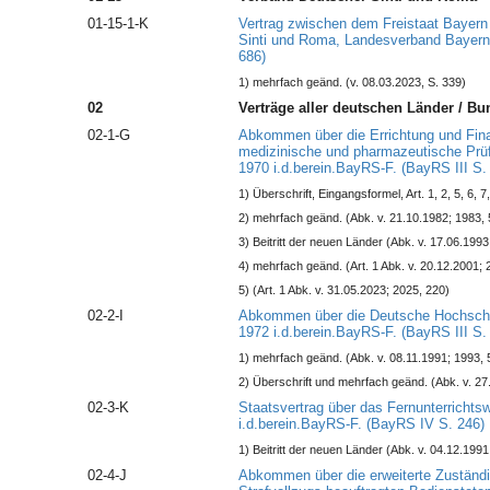
01-15-1-K
Vertrag zwischen dem Freistaat Bayer
Sinti und Roma, Landesverband Bayern 
686)
1) mehrfach geänd. (v. 08.03.2023, S. 339)
02
Verträge aller deutschen Länder / Bu
02-1-G
Abkommen über die Errichtung und Finan
medizinische und pharmazeutische Prü
1970 i.d.berein.BayRS-F. (BayRS III S.
1) Überschrift, Eingangsformel, Art. 1, 2, 5, 6, 
2) mehrfach geänd. (Abk. v. 21.10.1982; 1983, 
3) Beitritt der neuen Länder (Abk. v. 17.06.199
4) mehrfach geänd. (Art. 1 Abk. v. 20.12.2001; 
5) (Art. 1 Abk. v. 31.05.2023; 2025, 220)
02-2-I
Abkommen über die Deutsche Hochschul
1972 i.d.berein.BayRS-F. (BayRS III S.
1) mehrfach geänd. (Abk. v. 08.11.1991; 1993, 
2) Überschrift und mehrfach geänd. (Abk. v. 27
02-3-K
Staatsvertrag über das Fernunterricht
i.d.berein.BayRS-F. (BayRS IV S. 246)
1) Beitritt der neuen Länder (Abk. v. 04.12.199
02-4-J
Abkommen über die erweiterte Zuständi