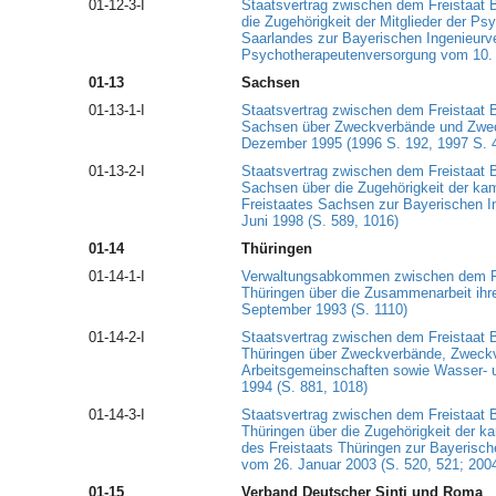
01-12-3-I
Staatsvertrag zwischen dem Freistaat 
die Zugehörigkeit der Mitglieder der 
Saarlandes zur Bayerischen Ingenieurv
Psychotherapeutenversorgung vom 10. A
01-13
Sachsen
01-13-1-I
Staatsvertrag zwischen dem Freistaat 
Sachsen über Zweckverbände und Zwec
Dezember 1995 (1996 S. 192, 1997 S. 
01-13-2-I
Staatsvertrag zwischen dem Freistaat 
Sachsen über die Zugehörigkeit der ka
Freistaates Sachsen zur Bayerischen 
Juni 1998 (S. 589, 1016)
01-14
Thüringen
01-14-1-I
Verwaltungsabkommen zwischen dem Fr
Thüringen über die Zusammenarbeit ihre
September 1993 (S. 1110)
01-14-2-I
Staatsvertrag zwischen dem Freistaat 
Thüringen über Zweckverbände, Zweck
Arbeitsgemeinschaften sowie Wasser-
1994 (S. 881, 1018)
01-14-3-I
Staatsvertrag zwischen dem Freistaat 
Thüringen über die Zugehörigkeit der 
des Freistaats Thüringen zur Bayerisc
vom 26. Januar 2003 (S. 520, 521; 200
01-15
Verband Deutscher Sinti und Roma