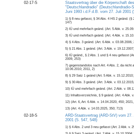
02-17-S
Staatsvertrag über die Körperschaft des
"Deutschlandradio" (Deutschlandradio-
Juni 1993 i.d.F.d.B. vom 27. Juli 2001 (
1) § 8 neu gefasst, § 34 Abs. 4 HS 2 geänd. (§ 
147)
2) IÜ und mehrfach geänd. (Art. 5 Abk. v. 25.09
3) IÜ und mehrfach geänd. (Art. 4 Abk. v. 15.10
4) § 4 Abs. 3 geänd. (Art. 6 Abk. v. 03.08.2006;
5) § 21 Abs. 1 geänd. (Art. 3 Abk. v. 19.12.2007
6) IÜ geänd., § 2 Abs. 1 und § 4 neu gefasst (Ar
2009, 253)
7) gegenstandslos nach Art. 4 Abs. 2, da nicht alls
10.06.2010; 2011, 2)
8) § 29 Satz 1 geänd (Art. 5 Abk. v. 15.12.2010
9) § 30 Abs. 3 geänd. (Art. 3 Abk. v. 03.12.2015
10) IÜ und mehrfach geänd. (Art. 2 Abk. v. 08.1
11) Inhaltsverzeichnis, § 9 geänd. (Art. 4 Abk. 
12) (Art. 6, Art. 6 Abk. v. 14.04.2020, 450; 2021,
13) (Art. 4 Abk. v. 14.03.2025, 350; 713)
02-18-S
ARD-Staatsvertrag (ARD-StV) vom 27. Ju
2001 (S. 547, 548)
1) § 4 Abs. 2 und 3 neu gefasst (Art. 2 Abk. v. 
2) § 9 Satz 3 geänd. (Art. 2 Abk. v. 15.10.2004;