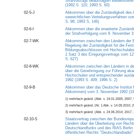
Strafvollzugs beauftragten Bedienstete
(1992 S. 110; 1993 S. 60)
02-5-J
Abkommen über die Zuständigkeit des 
seerechtlichen Verteilungsverfahren v
S. 98; 1993 S. 146)
02-6-I
Abkommen über die erweiterte Zuständig
der Strafverfolgung vom 8. November 1
02-7-WK
Abkommen zwischen den Ländern der B
Regelung der Zuständigkeit für die Fest
Bildungsabschlüssen mit Hochschulabs
1 Satz 3 des Einigungsvertrags vom 12
S. 627)
02-8-WK
Abkommen zwischen den Ländern in de
über die Genehmigung zur Führung aka
Hochschulen und entsprechender auslä
1992 (1993 S. 409; 1996 S. 2)
02-9-B
Abkommen über das Deutsche Institut f
Abkommen) vom 3. November 1992 (199
1) mehrfach geänd. (Abk. v. 19.01.2005; 2007, 
2) mehrfach geänd. (Nr. 1 Abk. v. 14.09.2010; 
3) mehrfach geänd. (Abk. v. 24.06.2014; 2017, 
02-10-S
Staatsvertrag zwischen der Bundesrepu
Ländern über die Überleitung von Recht
Deutschlandfunks und des RIAS Berlin 
öffentlichen Rechts "Deutschlandradio" 