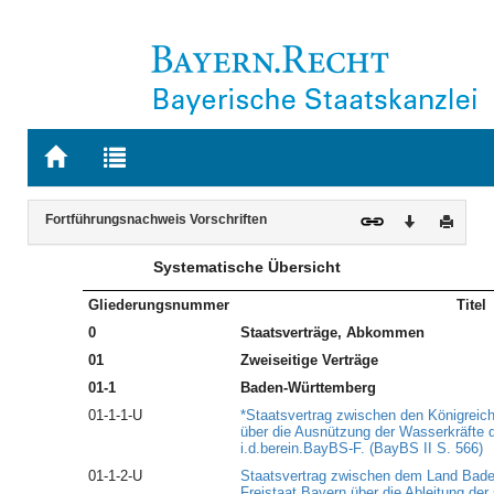
Zur
Zur
Startseite
Trefferliste
von
der
Navigation
Inhalt
BAYERN.RECHT
letzten
Fortführungsnachweis Vorschriften
Download
Druck
Suche
Systematische Übersicht
Gliederungsnummer
Titel
0
Staatsverträge, Abkommen
01
Zweiseitige Verträge
01-1
Baden-Württemberg
01-1-1-U
*Staatsvertrag zwischen den Königrei
über die Ausnützung der Wasserkräfte d
i.d.berein.BayBS-F. (BayBS II S. 566)
01-1-2-U
Staatsvertrag zwischen dem Land Bad
Freistaat Bayern über die Ableitung der