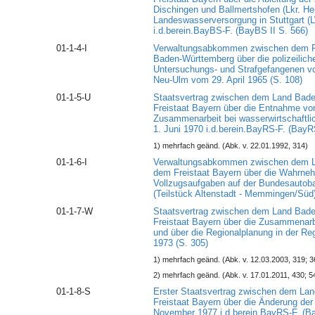
Dischingen und Ballmertshofen (Lkr. He
Landeswasserversorgung in Stuttgart (
i.d.berein.BayBS-F. (BayBS II S. 566)
01-1-4-I
Verwaltungsabkommen zwischen dem Fr
Baden-Württemberg über die polizeilich
Untersuchungs- und Strafgefangenen vo
Neu-Ulm vom 29. April 1965 (S. 108)
01-1-5-U
Staatsvertrag zwischen dem Land Bad
Freistaat Bayern über die Entnahme vo
Zusammenarbeit bei wasserwirtschaftl
1. Juni 1970 i.d.berein.BayRS-F. (BayR
1) mehrfach geänd. (Abk. v. 22.01.1992, 314)
01-1-6-I
Verwaltungsabkommen zwischen dem L
dem Freistaat Bayern über die Wahrneh
Vollzugsaufgaben auf der Bundesautob
(Teilstück Altenstadt - Memmingen/Süd
01-1-7-W
Staatsvertrag zwischen dem Land Bad
Freistaat Bayern über die Zusammenarb
und über die Regionalplanung in der Re
1973 (S. 305)
1) mehrfach geänd. (Abk. v. 12.03.2003, 319; 3
2) mehrfach geänd. (Abk. v. 17.01.2011, 430; 5
01-1-8-S
Erster Staatsvertrag zwischen dem L
Freistaat Bayern über die Änderung de
November 1977 i.d.berein.BayRS-F. (Ba