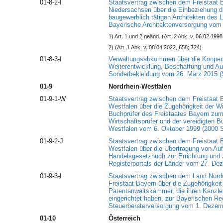
01-8-2-I
Staatsvertrag zwischen dem Freistaat
Niedersachsen über die Einbeziehung d
baugewerblich tätigen Architekten des 
Bayerische Architektenversorgung vom 
1) Art. 1 und 2 geänd. (Art. 2 Abk. v. 06.02.1998
2) (Art. 1 Abk. v. 08.04.2022, 658; 724)
01-8-3-I
Verwaltungsabkommen über die Kooperat
Weiterentwicklung, Beschaffung und Aus
Sonderbekleidung vom 26. März 2015 (
01-9
Nordrhein-Westfalen
01-9-1-W
Staatsvertrag zwischen dem Freistaat 
Westfalen über die Zugehörigkeit der Wi
Buchprüfer des Freistaates Bayern zu
Wirtschaftsprüfer und der vereidigten B
Westfalen vom 6. Oktober 1999 (2000 S.
01-9-2-J
Staatsvertrag zwischen dem Freistaat 
Westfalen über die Übertragung von Au
Handelsgesetzbuch zur Errichtung und
Registerportals der Länder vom 27. De
01-9-3-I
Staatsvertrag zwischen dem Land Nord
Freistaat Bayern über die Zugehörigkeit 
Patentanwaltskammer, die ihren Kanzlei
eingerichtet haben, zur Bayerischen Re
Steuerberaterversorgung vom 1. Dezem
01-10
Österreich