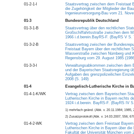
01-2-1-I
Staatsvertrag zwischen dem Freistaat 
die Zugehörigkeit der Mitglieder der B
Ingenieurversorgung-Bau vom 21. Nove
01-3
Bundesrepublik Deutschland
01-3-1-B
Staatsvertrag über den rechtlichen Sta
Großschiffahrtsstraße zwischen dem Ma
1966 i.d.berein.BayRS-F. (BayRS V S. 
01-3-2-B
Staatsvertrag zwischen der Bundesrep
Freistaat Bayern über den rechtlichen 
Wasserstraße zwischen Nürnberg und K
Regensburg vom 29. August 1985 (1986 
01-3-3-I
Verwaltungsabkommen zwischen dem B
und der Bayerischen Staatsregierung 
Aufgaben des grenzpolizeilichen Einzel
2008 (S. 149)
01-4
Evangelisch-Lutherische Kirche in B
01-4-1-K/WK
Vertrag zwischen dem Bayerischen Staa
Lutherischen Kirche in Bayern rechts 
1924 i.d.berein. BayRS-F. (BayRS IV S.
1) mehrfach geänd. (Abk. v. 20.11.1984; 1985, 
2) Zusatzprotokoll (Abk. v. 14.03.2007, 556; 67
01-4-2-WK
Vertrag zwischen dem Freistaat Bayern
Lutherischen Kirche in Bayern über die
Fakultät der Universität München vom 2