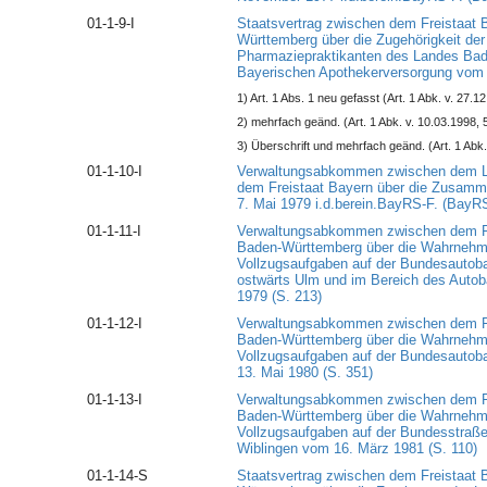
01-1-9-I
Staatsvertrag zwischen dem Freistaat
Württemberg über die Zugehörigkeit de
Pharmaziepraktikanten des Landes Bad
Bayerischen Apothekerversorgung vom 5
1) Art. 1 Abs. 1 neu gefasst (Art. 1 Abk. v. 27.
2) mehrfach geänd. (Art. 1 Abk. v. 10.03.1998, 
3) Überschrift und mehrfach geänd. (Art. 1 Abk.
01-1-10-I
Verwaltungsabkommen zwischen dem L
dem Freistaat Bayern über die Zusammen
7. Mai 1979 i.d.berein.BayRS-F. (BayRS
01-1-11-I
Verwaltungsabkommen zwischen dem Fr
Baden-Württemberg über die Wahrnehmu
Vollzugsaufgaben auf der Bundesautob
ostwärts Ulm und im Bereich des Auto
1979 (S. 213)
01-1-12-I
Verwaltungsabkommen zwischen dem Fr
Baden-Württemberg über die Wahrnehmu
Vollzugsaufgaben auf der Bundesautob
13. Mai 1980 (S. 351)
01-1-13-I
Verwaltungsabkommen zwischen dem Fr
Baden-Württemberg über die Wahrnehmu
Vollzugsaufgaben auf der Bundesstraß
Wiblingen vom 16. März 1981 (S. 110)
01-1-14-S
Staatsvertrag zwischen dem Freistaat