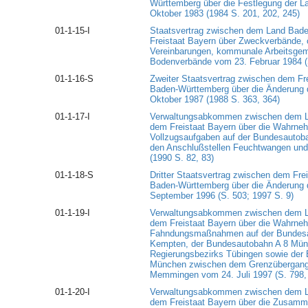
Württemberg über die Festlegung der 
Oktober 1983 (1984 S. 201, 202, 245)
01-1-15-I
Staatsvertrag zwischen dem Land Bad
Freistaat Bayern über Zweckverbände, öf
Vereinbarungen, kommunale Arbeitsgem
Bodenverbände vom 23. Februar 1984 (S
01-1-16-S
Zweiter Staatsvertrag zwischen dem Fr
Baden-Württemberg über die Änderung 
Oktober 1987 (1988 S. 363, 364)
01-1-17-I
Verwaltungsabkommen zwischen dem L
dem Freistaat Bayern über die Wahrneh
Vollzugsaufgaben auf der Bundesautob
den Anschlußstellen Feuchtwangen und 
(1990 S. 82, 83)
01-1-18-S
Dritter Staatsvertrag zwischen dem Fr
Baden-Württemberg über die Änderung 
September 1996 (S. 503; 1997 S. 9)
01-1-19-I
Verwaltungsabkommen zwischen dem L
dem Freistaat Bayern über die Wahrneh
Fahndungsmaßnahmen auf der Bundesa
Kempten, der Bundesautobahn A 8 Münc
Regierungsbezirks Tübingen sowie der 
München zwischen dem Grenzübergang
Memmingen vom 24. Juli 1997 (S. 798,
01-1-20-I
Verwaltungsabkommen zwischen dem L
dem Freistaat Bayern über die Zusammen