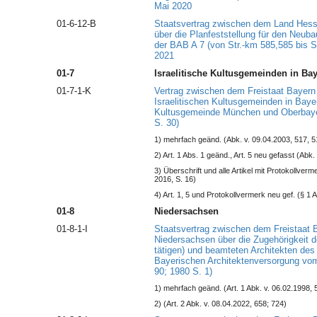
Mai 2020
01-6-12-B
Staatsvertrag zwischen dem Land Hess
über die Planfeststellung für den Neu
der BAB A 7 (von Str.-km 585,585 bis S
2021
01-7
Israelitische Kultusgemeinden in Ba
01-7-1-K
Vertrag zwischen dem Freistaat Bayer
Israelitischen Kultusgemeinden in Bayer
Kultusgemeinde München und Oberbaye
S. 30)
1) mehrfach geänd. (Abk. v. 09.04.2003, 517, 5
2) Art. 1 Abs. 1 geänd., Art. 5 neu gefasst (Abk.
3) Überschrift und alle Artikel mit Protokollver
2016, S. 16)
4) Art. 1, 5 und Protokollvermerk neu gef. (§ 1 
01-8
Niedersachsen
01-8-1-I
Staatsvertrag zwischen dem Freistaat
Niedersachsen über die Zugehörigkeit der
tätigen) und beamteten Architekten de
Bayerischen Architektenversorgung vom
90; 1980 S. 1)
1) mehrfach geänd. (Art. 1 Abk. v. 06.02.1998, 
2) (Art. 2 Abk. v. 08.04.2022, 658; 724)