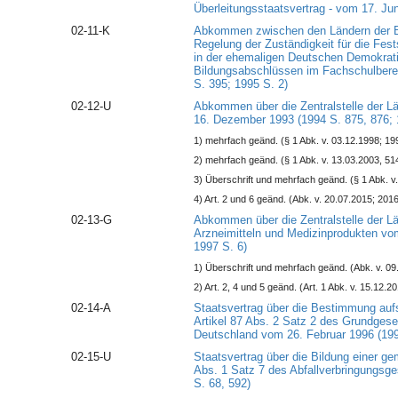
Überleitungsstaatsvertrag - vom 17. Ju
02-11-K
Abkommen zwischen den Ländern der B
Regelung der Zuständigkeit für die Fest
in der ehemaligen Deutschen Demokrat
Bildungsabschlüssen im Fachschulbere
S. 395; 1995 S. 2)
02-12-U
Abkommen über die Zentralstelle der Lä
16. Dezember 1993 (1994 S. 875, 876; 
1) mehrfach geänd. (§ 1 Abk. v. 03.12.1998; 19
2) mehrfach geänd. (§ 1 Abk. v. 13.03.2003, 51
3) Überschrift und mehrfach geänd. (§ 1 Abk. v
4) Art. 2 und 6 geänd. (Abk. v. 20.07.2015; 2016
02-13-G
Abkommen über die Zentralstelle der L
Arzneimitteln und Medizinprodukten vo
1997 S. 6)
1) Überschrift und mehrfach geänd. (Abk. v. 09
2) Art. 2, 4 und 5 geänd. (Art. 1 Abk. v. 15.12.2
02-14-A
Staatsvertrag über die Bestimmung auf
Artikel 87 Abs. 2 Satz 2 des Grundgese
Deutschland vom 26. Februar 1996 (199
02-15-U
Staatsvertrag über die Bildung einer g
Abs. 1 Satz 7 des Abfallverbringungsge
S. 68, 592)