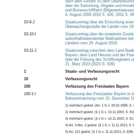
nach dem Gesetz zu dem Übereinkomm
über die Sammlung, Abgabe und Annahm
und Binnenschifffahrt (Bilgenentwässe
4. August 2008 2010 S. 626; 2011 S. 5
03-9-J
Staatsvertrag über die Einrichtung ein
Überwachungsstelle der Länder vom 19.
03-10-I
Staatsvertrag über die erweiterte Zustän
aufenthaltsbeendender Maßnahmen betr
Ländern vom 29. August 2019
03-11-J
Staatsvertrag zwischen dem Land Bade
Bayern, dem Land Hessen und der Fre
über die Führung des Schiffsregisters 
21. März 2023 (2023 S. 539)
1
Staats- und Verfassungsrecht
10
Verfassungsrecht
100
Verfassung des Freistaates Bayern
100-1-I
Verfassung des Freistaates Bayern in 
Bekanntmachung vom 15. Dezember 199
1) mehrfach geänd. (Art. 1 G v. 20.02.1998, S. 
2) mehrfach geänd. (§ 1 G v. 10.11.2003, S. 81
3) mehrfach geänd. (§ 1 G v. 10.11.2003, S. 81
4) Art. 3 Abs. 2 geänd. (§ 1 G v. 11.11.2013, S. 
5) Art. 121 geänd. (§ 1 G v. 11.11.2013, S. 639)