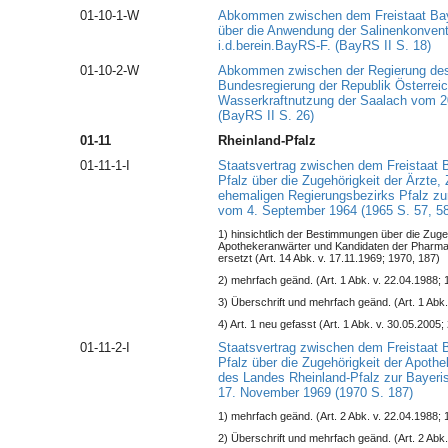
01-10-1-W
Abkommen zwischen dem Freistaat Baye
über die Anwendung der Salinenkonven
i.d.berein.BayRS-F. (BayRS II S. 18)
01-10-2-W
Abkommen zwischen der Regierung des 
Bundesregierung der Republik Österreic
Wasserkraftnutzung der Saalach vom 20
(BayRS II S. 26)
01-11
Rheinland-Pfalz
01-11-1-I
Staatsvertrag zwischen dem Freistaat 
Pfalz über die Zugehörigkeit der Ärzte,
ehemaligen Regierungsbezirks Pfalz zu
vom 4. September 1964 (1965 S. 57, 58
1) hinsichtlich der Bestimmungen über die Zuge
Apothekeranwärter und Kandidaten der Pharmaz
ersetzt (Art. 14 Abk. v. 17.11.1969; 1970, 187)
2) mehrfach geänd. (Art. 1 Abk. v. 22.04.1988; 
3) Überschrift und mehrfach geänd. (Art. 1 Abk.
4) Art. 1 neu gefasst (Art. 1 Abk. v. 30.05.2005;
01-11-2-I
Staatsvertrag zwischen dem Freistaat 
Pfalz über die Zugehörigkeit der Apoth
des Landes Rheinland-Pfalz zur Bayer
17. November 1969 (1970 S. 187)
1) mehrfach geänd. (Art. 2 Abk. v. 22.04.1988; 
2) Überschrift und mehrfach geänd. (Art. 2 Abk.