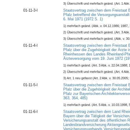
3) Überschrift und mehrfach geänd. (Art. 1 Abk.
01-11-3-I
Staatsvertrag zwischen dem Freistaat 
Pfalz betreffend die Versorgungsanstal
6. Mai 1971 (1972 S. 1)
1) mehrfach geänd. (Abk. v. 04.12.1986; 1987, 
2) Überschrift und mehrfach geänd. (Art. 3 Abk.
3) Überschrift und mehrfach geänd. (Abk. v. 30
01-11-4-I
Staatsvertrag zwischen dem Freistaat 
Pfalz über die Zugehörigkeit der Ärzte
Rheinhessen des Landes Rheinland-Pfa
Ärzteversorgung vom 19. Juni 1972 (19
1) mehrfach geänd. (Art. 3 Abk. v. 22.04.1988; 
2) Überschrift und mehrfach geänd. (Art. 4 Abk.
3) Art. 1 neu gefasst (Art. 2 Abk. v. 30.05.2005;
01-11-5-I
Staatsvertrag zwischen dem Freistaat 
Pfalz über die Zugehörigkeit der Archit
Pfalz zur Bayerischen Architektenvers
363, 364, 485)
1) mehrfach geänd. (Art. 5 Abk. v. 10.03.1998, 
01-11-6-I
Staatsvertrag zwischen dem Land Rhein
Bayern über die Tätigkeit der Versich
Versicherungsanstalt des öffentlichen 
Landesbrandversicherung Aktiengesells
Versicherungsverbands Versicherungsak