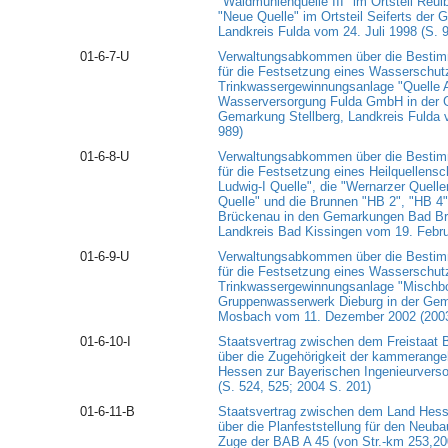
"Waldmühlenquelle III" im Ortsteil Reul
"Neue Quelle" im Ortsteil Seiferts der
Landkreis Fulda vom 24. Juli 1998 (S. 
01-6-7-U
Verwaltungsabkommen über die Bestim
für die Festsetzung eines Wasserschutz
Trinkwassergewinnungsanlage "Quelle A
Wasserversorgung Fulda GmbH in der 
Gemarkung Stellberg, Landkreis Fulda 
989)
01-6-8-U
Verwaltungsabkommen über die Bestim
für die Festsetzung eines Heilquellensc
Ludwig-I Quelle", die "Wernarzer Quellen
Quelle" und die Brunnen "HB 2", "HB 4
Brückenau in den Gemarkungen Bad B
Landkreis Bad Kissingen vom 19. Febru
01-6-9-U
Verwaltungsabkommen über die Bestim
für die Festsetzung eines Wasserschut
Trinkwassergewinnungsanlage "Mischbo
Gruppenwasserwerk Dieburg in der Ge
Mosbach vom 11. Dezember 2002 (2003
01-6-10-I
Staatsvertrag zwischen dem Freistaat
über die Zugehörigkeit der kammerange
Hessen zur Bayerischen Ingenieurvers
(S. 524, 525; 2004 S. 201)
01-6-11-B
Staatsvertrag zwischen dem Land Hess
über die Planfeststellung für den Neub
Zuge der BAB A 45 (von Str.-km 253,20