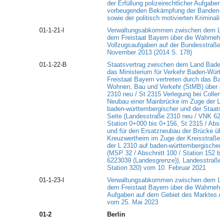
der Erfüllung polizeirechtlicher Aufgab
vorbeugenden Bekämpfung der Banden- u
sowie der politisch motivierten Kriminal
01-1-21-I
Verwaltungsabkommen zwischen dem L
dem Freistaat Bayern über die Wahrneh
Vollzugsaufgaben auf der Bundesstraße
November 2013 (2014 S. 178)
01-1-22-B
Staatsvertrag zwischen dem Land Bade
das Ministerium für Verkehr Baden-Wü
Freistaat Bayern vertreten durch das B
Wohnen, Bau und Verkehr (StMB) über di
2310 neu / St 2315 Verlegung bei Collenb
Neubau einer Mainbrücke im Zuge der 
baden-württembergischer und der Staat
Seite (Landesstraße 2310 neu / VNK 6
Station 0+000 bis 0+156, St 2315 / Absch
und für den Ersatzneubau der Brücke ü
Kreuzwertheim im Zuge der Kreisstraß
der L 2310 auf baden-württembergische
(MSP 32 / Abschnitt 100 / Station 152 b
6223039 (Landesgrenze)), Landesstraße
Station 320) vom 10. Februar 2021
01-1-23-I
Verwaltungsabkommen zwischen dem L
dem Freistaat Bayern über die Wahrneh
Aufgaben auf dem Gebiet des Marktes Al
vom 25. Mai 2023
01-2
Berlin