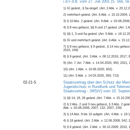
i.d.F.d.B. vom 27. Juli 2001 (S. 566, 56
1) IÜ geänd., § 5a eingef. (Art. 2 Abk. v. 20.12
2) mehrfach geänd. (Art. 6 Abk. v. 15.10.2004; 
3) § 10 Abs. 2 geänd. (Art. 8 Abk. v. 03.08.2006
4) § 8 neu gefasst, §§ 9 und 17 geänd. (Art. 1 A
5) §§ 1, 3 und 5a geänd. (Art. 5 Abk. v. 18.12.
6) IÜ und mehrfach geänd. (Art. 6 Abk. v. 15.12
7) § 8 neu gefasst, § 9 geänd., § 14 neu gefasst
2015, 249)
8) § 9 geänd. (Art. 3 Abk. v. 08.12.2016; 2017, 
9) (Art. 7, Art. 7 Abk. v. 14.04.2020, 450; 2021, 
10) (Art. 1 Abk. v. 10.06.2020, 602)
11) (Art. 5 Abk. v. 14.03.2025, 350; 713)
02-21-S
Staatsvertrag über den Schutz der Me
Jugendschutz in Rundfunk und Teleme
Staatsvertrag - JMStV) vom 10. Septem
1) §§ 14, 18, 26 geänd. (Art. 7 Abk. v. 15.10.20
2) § 2 Abs. 2 und 3 neu gefasst, § 3 Abs. 2 geän
Abk. v. 03.08.2006; 2007, 132; 2007, 239)
3) § 14 Abs. 8 bis 10 aufgeh. (Art. 4 Abk. v. 19
4) § 18 geänd. (Art. 2 Abk. v. 12.06.2008, 542; 
5) § 6 geänd. (Art. 2 Abk. v. 30.10.2009; 2010, 