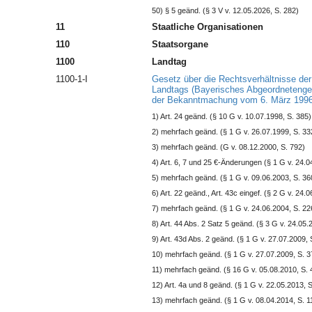
50) § 5 geänd. (§ 3 V v. 12.05.2026, S. 282)
11
Staatliche Organisationen
110
Staatsorgane
1100
Landtag
1100-1-I
Gesetz über die Rechtsverhältnisse der
Landtags (Bayerisches Abgeordnetenge
der Bekanntmachung vom 6. März 1996
1) Art. 24 geänd. (§ 10 G v. 10.07.1998, S. 385)
2) mehrfach geänd. (§ 1 G v. 26.07.1999, S. 33
3) mehrfach geänd. (G v. 08.12.2000, S. 792)
4) Art. 6, 7 und 25 €-Änderungen (§ 1 G v. 24.0
5) mehrfach geänd. (§ 1 G v. 09.06.2003, S. 36
6) Art. 22 geänd., Art. 43c eingef. (§ 2 G v. 24.
7) mehrfach geänd. (§ 1 G v. 24.06.2004, S. 22
8) Art. 44 Abs. 2 Satz 5 geänd. (§ 3 G v. 24.05.
9) Art. 43d Abs. 2 geänd. (§ 1 G v. 27.07.2009, 
10) mehrfach geänd. (§ 1 G v. 27.07.2009, S. 3
11) mehrfach geänd. (§ 16 G v. 05.08.2010, S. 4
12) Art. 4a und 8 geänd. (§ 1 G v. 22.05.2013, 
13) mehrfach geänd. (§ 1 G v. 08.04.2014, S. 11