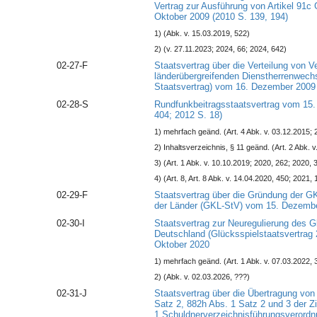
Vertrag zur Ausführung von Artikel 91c
Oktober 2009 (2010 S. 139, 194)
1) (Abk. v. 15.03.2019, 522)
2) (v. 27.11.2023; 2024, 66; 2024, 642)
02-27-F
Staatsvertrag über die Verteilung von 
länderübergreifenden Dienstherrenwechs
Staatsvertrag) vom 16. Dezember 2009 
02-28-S
Rundfunkbeitragsstaatsvertrag vom 15.
404; 2012 S. 18)
1) mehrfach geänd. (Art. 4 Abk. v. 03.12.2015; 
2) Inhaltsverzeichnis, § 11 geänd. (Art. 2 Abk. 
3) (Art. 1 Abk. v. 10.10.2019; 2020, 262; 2020, 
4) (Art. 8, Art. 8 Abk. v. 14.04.2020, 450; 2021, 
02-29-F
Staatsvertrag über die Gründung der 
der Länder (GKL-StV) vom 15. Dezembe
02-30-I
Staatsvertrag zur Neuregulierung des G
Deutschland (Glücksspielstaatsvertrag
Oktober 2020
1) mehrfach geänd. (Art. 1 Abk. v. 07.03.2022, 
2) (Abk. v. 02.03.2026, ???)
02-31-J
Staatsvertrag über die Übertragung vo
Satz 2, 882h Abs. 1 Satz 2 und 3 der Z
1 Schuldnerverzeichnisführungsverordn