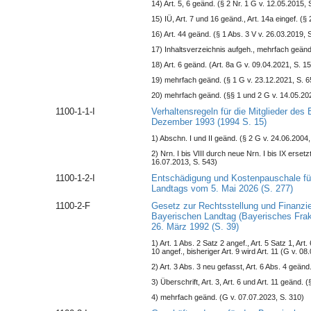
14) Art. 5, 6 geänd. (§ 2 Nr. 1 G v. 12.05.2015, 
15) IÜ, Art. 7 und 16 geänd., Art. 14a eingef. (§
16) Art. 44 geänd. (§ 1 Abs. 3 V v. 26.03.2019, 
17) Inhaltsverzeichnis aufgeh., mehrfach geänd
18) Art. 6 geänd. (Art. 8a G v. 09.04.2021, S. 1
19) mehrfach geänd. (§ 1 G v. 23.12.2021, S. 6
20) mehrfach geänd. (§§ 1 und 2 G v. 14.05.202
1100-1-1-I
Verhaltensregeln für die Mitglieder de
Dezember 1993 (1994 S. 15)
1) Abschn. I und II geänd. (§ 2 G v. 24.06.2004,
2) Nrn. I bis VIII durch neue Nrn. I bis IX ersetzt,
16.07.2013, S. 543)
1100-1-2-I
Entschädigung und Kostenpauschale für
Landtags vom 5. Mai 2026 (S. 277)
1100-2-F
Gesetz zur Rechtsstellung und Finanzie
Bayerischen Landtag (Bayerisches Fra
26. März 1992 (S. 39)
1) Art. 1 Abs. 2 Satz 2 angef., Art. 5 Satz 1, Art
10 angef., bisheriger Art. 9 wird Art. 11 (G v. 08
2) Art. 3 Abs. 3 neu gefasst, Art. 6 Abs. 4 geänd
3) Überschrift, Art. 3, Art. 6 und Art. 11 geänd. 
4) mehrfach geänd. (G v. 07.07.2023, S. 310)