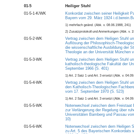
01-5
Heiliger Stuhl
01-5-1-K/WK
Konkordat zwischen seiner Heiligkeit P
Bayern vom 29. März 1924 i.d.berein.
1) mehrfach geänd. (Abk. v. 08.06.1988, 241)
2) Zusatzprotokoll und Anmerkungen (Abk. v. 1
01-5-2-WK
Vertrag zwischen dem Heiligen Stuhl un
Auflösung der Philosophisch-Theologis
die wissenschaftliche Ausbildung der S
Theologie an der Universität München 
01-5-3-WK
Vertrag zwischen dem Heiligen Stuhl un
katholisch-theologische Fakultät der U
September 1966 (S. 401)
1) Art. 2 Satz 1 und Art. 3 ersetzt (Abk. v. 04.0
01-5-4-WK
Vertrag zwischen dem Heiligen Stuhl u
den Katholisch-Theologischen Fachbere
vom 17. September 1970 (S. 523)
1) Art. 2 Satz 1 und Art. 3 ersetzt (Abk. v. 04.0
01-5-5-WK
Notenwechsel zwischen dem Freistaat 
zur Verlängerung der Regelung über ruh
Universitäten Bamberg und Passau vo
10)
01-5-6-WK
Notenwechsel zwischen dem Heiligen S
zu Art. 5 des Bayerischen Konkordats