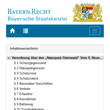
Zur
Zur
Toggle
Startseite
Trefferliste
navigati
von
der
BAYERN.RECHT
letzten
Navigation
Inhaltsverzeichnis
Suche
Verordnung über den „Naturpark Steinwald“ Vom 5. November 1987 (GVBl. S. 420) BayRS 791-5-6-U [Stand: 1.9.1998] (§§ 1–13)
Bereich reduzieren
§ 1 Schutzgegenstand
§ 2 Naturparkgrenzen
§ 3 Schutzzone
§ 4 Schutzzweck
§ 5 Besondere Vorschriften
§ 6 Verbote
§ 7 Erlaubnis
§ 8 Ausnahmen
§ 9 Befreiung
§ 10 Zuständigkeiten