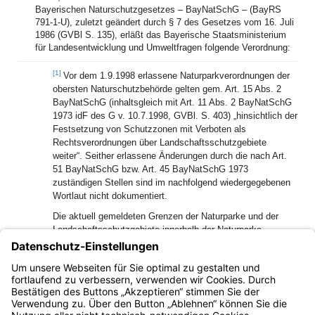
Bayerischen Naturschutzgesetzes – BayNatSchG – (BayRS
791-1-U), zuletzt geändert durch § 7 des Gesetzes vom 16. Juli
1986 (GVBl S. 135), erläßt das Bayerische Staatsministerium
für Landesentwicklung und Umweltfragen folgende Verordnung:
[1]
Vor dem 1.9.1998 erlassene Naturparkverordnungen der
obersten Naturschutzbehörde gelten gem. Art. 15 Abs. 2
BayNatSchG (inhaltsgleich mit Art. 11 Abs. 2 BayNatSchG
1973 idF des G v. 10.7.1998, GVBl. S. 403) „hinsichtlich der
Festsetzung von Schutzzonen mit Verboten als
Rechtsverordnungen über Landschaftsschutzgebiete
weiter“. Seither erlassene Änderungen durch die nach Art.
51 BayNatSchG bzw. Art. 45 BayNatSchG 1973
zuständigen Stellen sind im nachfolgend wiedergegebenen
Wortlaut nicht dokumentiert.
Die aktuell gemeldeten Grenzen der Naturparke und der
Landschaftsschutzgebiete innerhalb der Naturparke
(ehemalige Schutzzonen) sind in der Fachdatenbank
BayernAtlas unter Beachtung der jeweiligen
Nutzungsbedingungen unter https://v.bayern.de/fQ88J für
jedermann einsehbar.