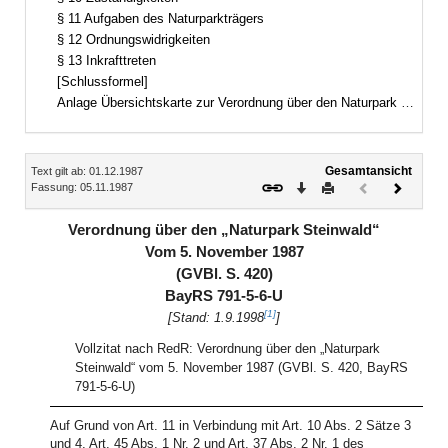
§ 11 Aufgaben des Naturparkträgers
§ 12 Ordnungswidrigkeiten
§ 13 Inkrafttreten
[Schlussformel]
Anlage Übersichtskarte zur Verordnung über den Naturpark Steinwald
Inhalt
Gesamtansicht
Text gilt ab: 01.12.1987
Download
Drucken
Vorheriges
Nächste
Fassung: 05.11.1987
Dokument
Dokume
(inaktiv)
Verordnung über den „Naturpark Steinwald“
Vom 5. November 1987
(GVBl. S. 420)
BayRS 791-5-6-U
[1]
[Stand: 1.9.1998
]
Vollzitat nach RedR: Verordnung über den „Naturpark
Steinwald“ vom 5. November 1987 (GVBl. S. 420, BayRS
791-5-6-U)
Auf Grund von Art. 11 in Verbindung mit Art. 10 Abs. 2 Sätze 3
und 4, Art. 45 Abs. 1 Nr. 2 und Art. 37 Abs. 2 Nr. 1 des