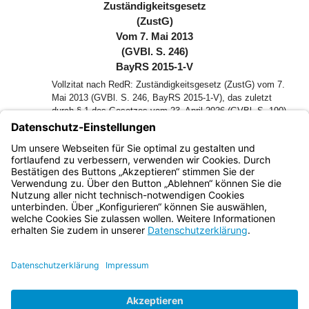
Zuständigkeitsgesetz
(ZustG)
Vom 7. Mai 2013
(GVBl. S. 246)
BayRS 2015-1-V
Vollzitat nach RedR: Zuständigkeitsgesetz (ZustG) vom 7.
Mai 2013 (GVBl. S. 246, BayRS 2015-1-V), das zuletzt
durch § 1 des Gesetzes vom 23. April 2026 (GVBl. S. 190)
geändert worden ist
Der Landtag des Freistaates Bayern hat das folgende Gesetz
beschlossen, das hiermit bekannt gemacht wird:
Bayern.de
BayernPortal
Datenschutz
Impressum
Barrierefreiheit
Hilfe