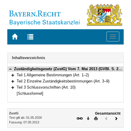
Zur
Zur
Toggle
Startseite
Trefferliste
navigati
von
der
BAYERN.RECHT
letzten
Navigation
Inhaltsverzeichnis
Suche
Zuständigkeitsgesetz (ZustG) Vom 7. Mai 2013 (GVBl. S. 246) BayRS 2015-1-V (Art. 1–10)
Bereich reduzieren
Teil 1 Allgemeine Bestimmungen (Art. 1–2)
Bereich erweitern
Teil 2 Einzelne Zuständigkeitsbestimmungen (Art. 3–9)
Bereich erweitern
Teil 3 Schlussvorschriften (Art. 10)
Bereich erweitern
[Schlussformel]
Inhalt
ZustG
Gesamtansicht
Text gilt ab: 01.05.2026
Download
Drucken
Vorheriges
Nächste
Fassung: 07.05.2013
Dokument
Dokume
(inaktiv)