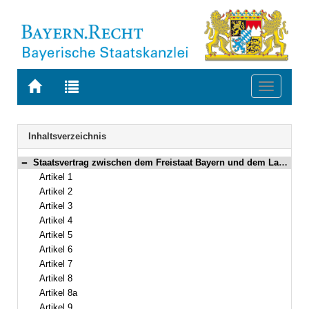
Zur
Zur
Toggle
Startseite
Trefferliste
navigati
von
der
BAYERN.RECHT
letzten
Navigation
Inhaltsverzeichnis
Suche
Staatsvertrag zwischen dem Freistaat Bayern und dem Land Rheinland-Pfalz betreffend die Versorgungsanstalt der Kaminkehrergesellen Vom 6. Mai 1971/11. Mai 1971 (Art. 1–12)
Bereich reduzieren
Artikel 1
Artikel 2
Artikel 3
Artikel 4
Artikel 5
Artikel 6
Artikel 7
Artikel 8
Artikel 8a
Artikel 9