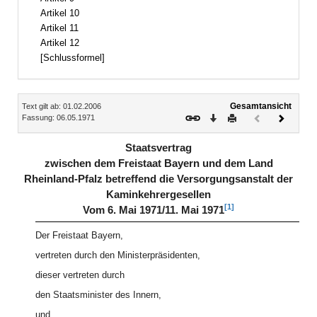
Artikel 10
Artikel 11
Artikel 12
[Schlussformel]
Inhalt
Gesamtansicht
Text gilt ab: 01.02.2006
Download
Drucken
Vorheriges
Nächste
Fassung: 06.05.1971
Dokument
Dokume
(inaktiv)
Staatsvertrag
zwischen dem Freistaat Bayern und dem Land
Rheinland-Pfalz betreffend die Versorgungsanstalt der
Kaminkehrergesellen
[1]
Vom 6. Mai 1971/11. Mai 1971
Der Freistaat Bayern,
vertreten durch den Ministerpräsidenten,
dieser vertreten durch
den Staatsminister des Innern,
und