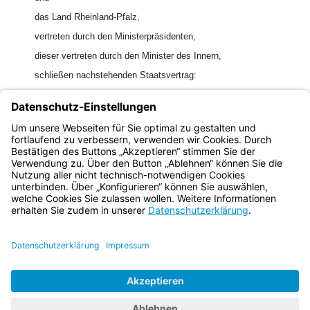
das Land Rheinland-Pfalz,
vertreten durch den Ministerpräsidenten,
dieser vertreten durch den Minister des Innern,
schließen nachstehenden Staatsvertrag:
[1]
Der Staatsvertrag wurde ratifiziert in:
Bayern:
Bek. v. 14.1.1972 (GVBl. S. 1),
Rheinland-Pfalz:
G v. 20.12.1971 (GVBl. S. 305).
Bayern.de
BayernPortal
Datenschutz
Impressum
Barrierefreiheit
Hilfe
Kontakt