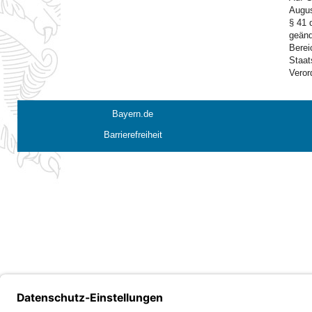
Augus
§ 41 
geänd
Berei
Staat
Veror
Bayern.de
Barrierefreiheit