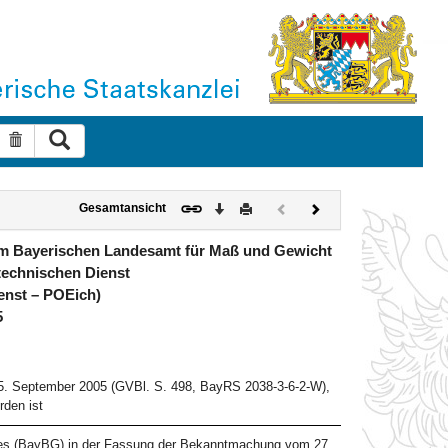
Suche ausführen
Suche zurücksetzen
Download
Drucken
Vorheriges
Nächstes
Gesamtansicht
Dokument
Dokument
(inaktiv)
im Bayerischen Landesamt für Maß und Gewicht
technischen Dienst
enst – POEich)
5
15. September 2005 (GVBl. S. 498, BayRS 2038-3-6-2-W),
rden ist
zes (BayBG) in der Fassung der Bekanntmachung vom 27.