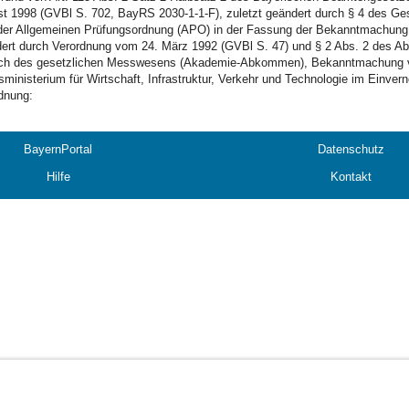
t 1998 (GVBl S. 702, BayRS 2030-1-1-F), zuletzt geändert durch § 4 des Ge
der Allgemeinen Prüfungsordnung (APO) in der Fassung der Bekanntmachung
ert durch Verordnung vom 24. März 1992 (GVBl S. 47) und § 2 Abs. 2 des Ab
ch des gesetzlichen Messwesens (Akademie-Abkommen), Bekanntmachung vom
sministerium für Wirtschaft, Infrastruktur, Verkehr und Technologie im Ein
dnung:
BayernPortal
Datenschutz
Hilfe
Kontakt