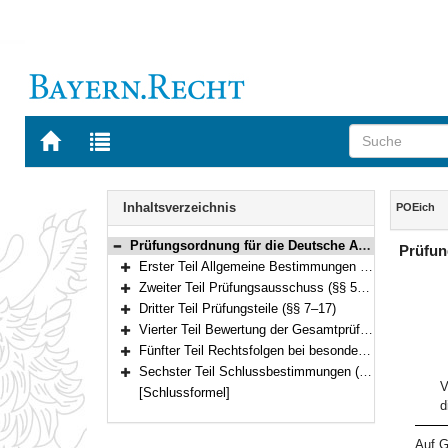
Zur
Zur
Startseite
Trefferliste
von
der
Navigation
BAYERN.RECHT
letzten
Inhalt
Inhaltsverzeichnis
POEich
Suche
Prüfungsordnung für die Deutsche Akademie für Metrologie (DAM) beim Bayerischen Landesamt für Maß und Gewicht für den mittleren und den gehobenen eichtechnischen Dienst (Prüfungsordnung eichtechnischer Dienst – POEich) Vom 15. September 2005 (GVBl. S. 498) BayRS 2038-3-6-2-W (§§ 1–30)
Prüfun
Bereich reduzieren
Erster Teil Allgemeine Bestimmungen (§§ 1–4)
Bereich erweitern
Zweiter Teil Prüfungsausschuss (§§ 5–6)
Bereich erweitern
Dritter Teil Prüfungsteile (§§ 7–17)
Bereich erweitern
Vierter Teil Bewertung der Gesamtprüfung (§§ 18–22)
Bereich erweitern
Fünfter Teil Rechtsfolgen bei besonderen Vorkommnissen (§§ 23–29)
Bereich erweitern
Sechster Teil Schlussbestimmungen (§ 30)
Bereich erweitern
V
[Schlussformel]
d
Auf G