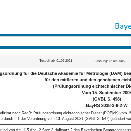
Text gilt ab: 01.09.2021
Fassung: 15.09.2005
gsordnung für die Deutsche Akademie für Metrologie (DAM) be
für den mittleren und den gehobenen eich
(Prüfungsordnung eichtechnischer Di
Vom 15. September 200
(GVBl. S. 498)
BayRS 2038-3-6-2-W
ollzitat nach RedR: Prüfungsordnung eichtechnischer Dienst (POEich) vom 
ie durch § 1 der Verordnung vom 13. August 2021 (GVBl. S. 547) geändert wo
rund von Art. 115 Abs. 2 Satz 2 Halbsatz 2 des Bayerischen Beamtengeset