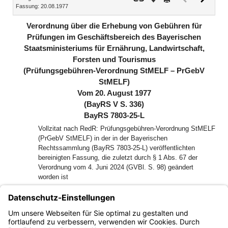
Fassung: 20.08.1977
Dokument
Dokume
(inaktiv)
Verordnung über die Erhebung von Gebühren für
Prüfungen im Geschäftsbereich des Bayerischen
Staatsministeriums für Ernährung, Landwirtschaft,
Forsten und Tourismus
(Prüfungsgebühren-Verordnung StMELF – PrGebV
StMELF)
Vom 20. August 1977
(BayRS V S. 336)
BayRS 7803-25-L
Vollzitat nach RedR: Prüfungsgebühren-Verordnung StMELF
(PrGebV StMELF) in der in der Bayerischen
Rechtssammlung (BayRS 7803-25-L) veröffentlichten
bereinigten Fassung, die zuletzt durch § 1 Abs. 67 der
Verordnung vom 4. Juni 2024 (GVBl. S. 98) geändert
worden ist
Auf Grund des Art. 25 Abs. 1 Nr. 1 des Kostengesetzes erläßt
das Bayerische Staatsministerium für Ernährung, Landwirtschaft
und Forsten im Einvernehmen mit dem Bayerischen
Staatsministerium der Finanzen folgende Verordnung: