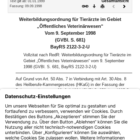
Gesamtansicht
Text gilt ab: 01.01.1999
Download
Drucken
Vorheriges
Nächste
Fassung: 09.09.1998
Dokument
Dokume
(inaktiv)
Weiterbildungsordnung für Tierärzte im Gebiet
„Öffentliches Veterinärwesen“
Vom 9. September 1998
(GVBl. S. 681)
BayRS 2122-3-2-U
Vollzitat nach RedR: Weiterbildungsordnung für Tierärzte im
Gebiet „Öffentliches Veterinärwesen“ vom 9. September
1998 (GVBl. S. 681, BayRS 2122-3-2-U)
Auf Grund von Art. 50 Abs. 7 in Verbindung mit Art. 30 Abs. 8
des Heilberufe-Kammergesetzes (HKaG) in der Fassung der
Bekanntmachung vom 20. Juli 1994 (GVBl S. 853, ber. 1995 S.
325, BayRS 2122-3-A), geändert durch Art. 11 des Gesetzes
vom 9. August 1996 (GVBl S. 328), erläßt das Bayerische
Staatsministerium für Arbeit und Sozialordnung, Familie, Frauen
und Gesundheit folgende Verordnung:
Bayern.de