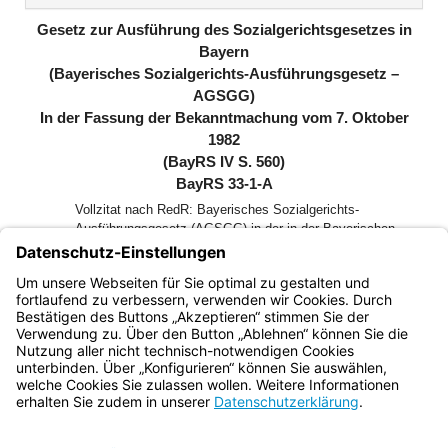
(inaktiv)
Gesetz zur Ausführung des Sozialgerichtsgesetzes in
Bayern
(Bayerisches Sozialgerichts-Ausführungsgesetz –
AGSGG)
In der Fassung der Bekanntmachung vom 7. Oktober
1982
(BayRS IV S. 560)
BayRS 33-1-A
Vollzitat nach RedR: Bayerisches Sozialgerichts-
Ausführungsgesetz (AGSGG) in der in der Bayerischen
Rechtssammlung (BayRS 33-1-A) veröffentlichten
bereinigten Fassung, das zuletzt durch die §§ 1 und 2 des
Gesetzes vom 23. Oktober 2025 (GVBl. S. 542) geändert
worden ist
Bayern.de
BayernPortal
Datenschutz