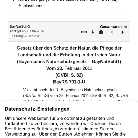
Bereich erweitern
[Schlussformel]
Inhalt
BayNatSchG
Gesamtansicht
Text gilt ab: 01.04.2026
Download
Drucken
Vorheriges
Nächste
Fassung: 23.02.2011
Dokument
Dokume
(inaktiv)
Gesetz über den Schutz der Natur, die Pflege der
Landschaft und die Erholung in der freien Natur
(Bayerisches Naturschutzgesetz – BayNatSchG)
Vom 23. Februar 2011
(GVBl. S. 82)
BayRS 791-1-U
Vollzitat nach RedR: Bayerisches Naturschutzgesetz
(BayNatSchG) vom 23. Februar 2011 (GVBl. S. 82, BayRS
791-1-U), das zuletzt durch § 15 des Gesetzes vom 26.
März 2026 (GVBl. S. 75) geändert worden ist
Der Landtag des Freistaates Bayern hat das folgende Gesetz
beschlossen, das hiermit bekannt gemacht wird: