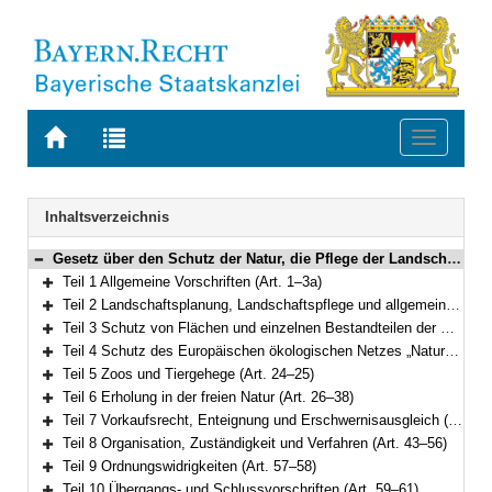
Zur
Zur
Toggle
Startseite
Trefferliste
navigati
von
der
BAYERN.RECHT
letzten
Navigation
Inhaltsverzeichnis
Suche
Gesetz über den Schutz der Natur, die Pflege der Landschaft und die Erholung in der freien Natur (Bayerisches Naturschutzgesetz – BayNatSchG) Vom 23. Februar 2011 (GVBl. S. 82) BayRS 791-1-U (Art. 1–61)
Bereich reduzieren
Teil 1 Allgemeine Vorschriften (Art. 1–3a)
Bereich erweitern
Teil 2 Landschaftsplanung, Landschaftspflege und allgemeiner Schutz von Natur und Landschaft (Art. 4–11c)
Bereich erweitern
Teil 3 Schutz von Flächen und einzelnen Bestandteilen der Natur (Art. 12–19)
Bereich erweitern
Teil 4 Schutz des Europäischen ökologischen Netzes „Natura 2000“, gesetzlicher Schutz von Biotopen (Art. 20–23a)
Bereich erweitern
Teil 5 Zoos und Tiergehege (Art. 24–25)
Bereich erweitern
Teil 6 Erholung in der freien Natur (Art. 26–38)
Bereich erweitern
Teil 7 Vorkaufsrecht, Enteignung und Erschwernisausgleich (Art. 39–42)
Bereich erweitern
Teil 8 Organisation, Zuständigkeit und Verfahren (Art. 43–56)
Bereich erweitern
Teil 9 Ordnungswidrigkeiten (Art. 57–58)
Bereich erweitern
Teil 10 Übergangs- und Schlussvorschriften (Art. 59–61)