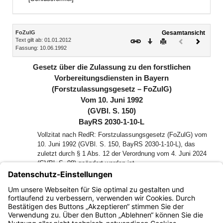
Inhalt
FoZulG
Gesamtansicht
Text gilt ab: 01.01.2012
Download
Drucken
Vorheriges
Nächste
Fassung: 10.06.1992
Dokument
Dokume
(inaktiv)
Gesetz über die Zulassung zu den forstlichen
Vorbereitungsdiensten in Bayern
(Forstzulassungsgesetz – FoZulG)
Vom 10. Juni 1992
(GVBl. S. 150)
BayRS 2030-1-10-L
Vollzitat nach RedR: Forstzulassungsgesetz (FoZulG) vom
10. Juni 1992 (GVBl. S. 150, BayRS 2030-1-10-L), das
zuletzt durch § 1 Abs. 12 der Verordnung vom 4. Juni 2024
(GVBl. S. 98) geändert worden ist
Der Landtag des Freistaates Bayern hat das folgende Gesetz
beschlossen, das nach Anhörung des Senats hiermit
bekanntgemacht wird: