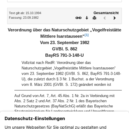
Inhalt
Gesamtansicht
Text gilt ab: 15.10.1994
Download
Drucken
Vorheriges
Nächste
Fassung: 23.09.1982
Dokument
Dokume
(inaktiv)
Verordnung über das Naturschutzgebiet „Vogelfreistätte
[1]
Mittlere Isarstauseen“
Vom 23. September 1982
GVBl. S. 862
BayRS 791-3-148-U
Vollzitat nach RedR: Verordnung über das
Naturschutzgebiet „Vogelfreistätte Mittlere Isarstauseen“
vom 23. September 1982 (GVBl. S. 862, BayRS 791-3-148-
U), die zuletzt durch § 3 Nr. 1 Buchst. a der Verordnung
vom 8. März 2001 (GVBl. S. 172) geändert worden ist
Auf Grund von Art. 7, Art. 45 Abs. 1 Nr. 2a in Verbindung mit
Abs. 2 Satz 2 und Art. 37 Abs. 2 Nr. 1 des Bayerischen
Naturschutzgesetzes (BayNatSchG) erläßt das Bayerische
Staatsministerium für Landesentwicklung und Umweltfragen
folgende Verordnung:
[1]
In der Bayerischen Rechtssammlung wurde gem. Art. 8