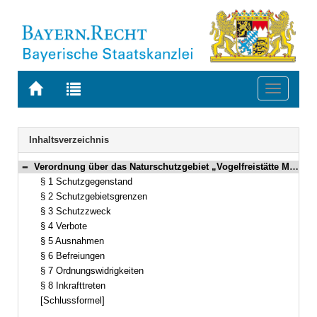
Zur
Zur
Toggle
Startseite
Trefferliste
navigati
von
der
BAYERN.RECHT
letzten
Navigation
Inhaltsverzeichnis
Suche
Verordnung über das Naturschutzgebiet „Vogelfreistätte Mittlere Isarstauseen“ Vom 23. September 1982 GVBl. S. 862 BayRS 791-3-148-U (§§ 1–8)
Bereich reduzieren
§ 1 Schutzgegenstand
§ 2 Schutzgebietsgrenzen
§ 3 Schutzzweck
§ 4 Verbote
§ 5 Ausnahmen
§ 6 Befreiungen
§ 7 Ordnungswidrigkeiten
§ 8 Inkrafttreten
[Schlussformel]