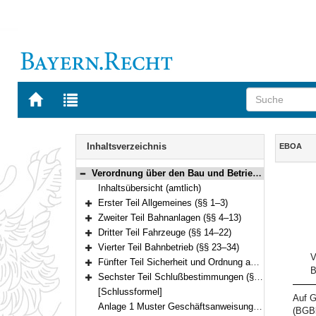
Zur
Zur
Startseite
Trefferliste
von
der
Navigation
BAYERN.RECHT
letzten
Inhalt
Inhaltsverzeichnis
EBOA
Suche
Verordnung über den Bau und Betrieb von Anschlußbahnen (Eisenbahn-Bau- und Betriebsordnung für Anschlußbahnen – EBOA –) Vom 3. März 1983 (GVBl. S. 159) BayRS 933-2-B (§§ 1–42)
Bereich reduzieren
Inhaltsübersicht (amtlich)
Erster Teil Allgemeines (§§ 1–3)
Bereich erweitern
Zweiter Teil Bahnanlagen (§§ 4–13)
Bereich erweitern
Dritter Teil Fahrzeuge (§§ 14–22)
Bereich erweitern
Vierter Teil Bahnbetrieb (§§ 23–34)
Bereich erweitern
V
Fünfter Teil Sicherheit und Ordnung auf den Bahnanlagen (§§ 35–39)
B
Bereich erweitern
Sechster Teil Schlußbestimmungen (§§ 40–42)
Bereich erweitern
[Schlussformel]
Auf G
Anlage 1 Muster Geschäftsanweisung für den Eisenbahnbetriebsleiter der Anschlußbahn
(BGBl