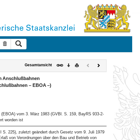
Suche ausführen
Suche zurücksetzen
Download
Drucken
Vorheriges
Nächstes
Gesamtansicht
Dokument
Dokument
(inaktiv)
on Anschlußbahnen
schlußbahnen – EBOA –)
en (EBOA) vom 3. März 1983 (GVBl. S. 159, BayRS 933-2-
rt worden ist
S. 225), zuletzt geändert durch Gesetz vom 9. Juli 1979
 Erlaß von Verordnungen über den Bau und Betrieb von