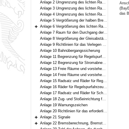
Anlage 2 Umgrenzung des lichten Raumes für Regelspur
Ansch
Anlage 3 Umgrenzung des lichten Raumes und Fahrzeugbegrenzung für Schmalspur ohne Rollfahrzeugbetrieb
(BayE
das B
Anlage 4 Umgrenzung des lichten Raumes für Schmalspur mit Rollfahrzeugbetrieb
Anlage 5 Vergrößerung der halben Breitenmaße des lichten Raumes für Regelspur
Anlage 6 Vergrößerung des lichten Raumes und der Gleisabstände für Schmalspur
Bereich erweitern
Anlage 7 Raum für den Durchgang der Stromabnehmer bei Oberleitung für Regelspur
Anlage 8 Vergrößerung der Gleisabstände für Regelspur in Bögen mit Halbmessern unter 250 m
Anlage 9 Richtlinien für das Verlegen von Leitungen im Bahnbereich
Anlage 10 Bahnübergangssicherung
Anlage 11 Begrenzung für Regelspurfahrzeuge im Stillstand bei Mittelstellung im geraden Gleis
Anlage 12 Begrenzung für Stromabnehmer der Regelspurfahrzeuge bei Oberleitung
Anlage 13 Freie Räume und vorstehende Teile an den Stirnseiten der Regelspurfahrzeuge mit Seitenpuffern
Anlage 14 Freie Räume und vorstehende Teile an den Stirnseiten der Schmalspurfahrzeuge mit Mittelpuffern
Anlage 15 Radsatz und Räder für Regelspurfahrzeuge
Anlage 16 Räder für Regelspurfahrzeuge mit kleinerem Meßkreisdurchmesser als 840 mm
Anlage 17 Radsatz und Räder für Schmalspurfahrzeuge
Anlage 18 Zug- und Stoßeinrichtung für Regelspurfahrzeuge
Anlage 19 Warnungszeichen
Anlage 20 Richtlinien für das erforderliche Hör- und Sehvermögen der Eisenbahnbetriebsbediensteten
Anlage 21 Signale
Bereich erweitern
Anlage 22 Bremsberechnung, Bremstafeln und Bremslastentafeln
Bereich erweitern