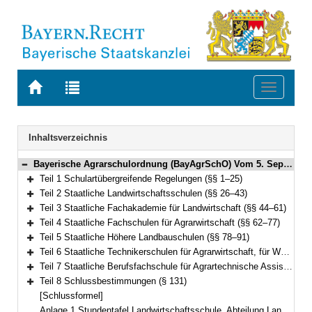
Zur
Zur
Toggle
Startseite
Trefferliste
navigati
von
der
BAYERN.RECHT
letzten
Navigation
Inhaltsverzeichnis
Suche
Bayerische Agrarschulordnung (BayAgrSchO) Vom 5. September 2019 (GVBl. S. 564) BayRS 7803-1-L (§§ 1–131)
Bereich reduzieren
Teil 1 Schulartübergreifende Regelungen (§§ 1–25)
Bereich erweitern
Teil 2 Staatliche Landwirtschaftsschulen (§§ 26–43)
Bereich erweitern
Teil 3 Staatliche Fachakademie für Landwirtschaft (§§ 44–61)
Bereich erweitern
Teil 4 Staatliche Fachschulen für Agrarwirtschaft (§§ 62–77)
Bereich erweitern
Teil 5 Staatliche Höhere Landbauschulen (§§ 78–91)
Bereich erweitern
Teil 6 Staatliche Technikerschulen für Agrarwirtschaft, für Waldwirtschaft sowie Staatliche Meister- und Technikerschule für Weinbau und Gartenbau (§§ 92–113)
Bereich erweitern
Teil 7 Staatliche Berufsfachschule für Agrartechnische Assistentinnen und Assistenten (§§ 114–130)
Bereich erweitern
Teil 8 Schlussbestimmungen (§ 131)
Bereich erweitern
[Schlussformel]
Anlage 1 Stundentafel Landwirtschaftsschule, Abteilung Landwirtschaft, dreisemestrig