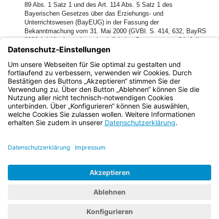
89 Abs. 1 Satz 1 und des Art. 114 Abs. 5 Satz 1 des
Bayerischen Gesetzes über das Erziehungs- und
Unterrichtswesen (BayEUG) in der Fassung der
Bekanntmachung vom 31. Mai 2000 (GVBl. S. 414, 632, BayRS
2230-1-1-K), das zuletzt durch § 1 des Gesetzes vom 24. Juli
2019 (GVBl. S. 398) und durch § 4 des Gesetzes vom 24. Juli
2019 (GVBl. S. 408) geändert worden ist, verordnet das
Bayerische Staatsministerium für Ernährung, Landwirtschaft und
Forsten:
Bayern.de
BayernPortal
Datenschutz
Impressum
Barrierefreiheit
Hilfe
Kontakt
Kontrastwechsel
Schriftgröße