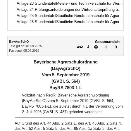
Anlage 23 StundentafelMeister- und Technikerschule für Weinbau und Gartenbau, Fachrichtung Weinbau und Oenologie
Anlage 24 Prüfungsanforderungen der Wirtschafterprüfung an der Meister- und Technikerschule für Weinbau und Gartenbau
Anlage 25 StundentafelStaatliche Berufsfachschule für Agrartechnische Assistentinnen und Assistenten, Fachrichtung Lebensmittel – Pflanze – Umwelt
Anlage 26 StundentafelStaatliche Berufsfachschule für Agrartechnische Assistentinnen und Assistenten, Fachrichtung Biotechnologie
Inhalt
BayAgrSchO
Gesamtansicht
Text gilt ab: 01.09.2025
Download
Drucken
Vorheriges
Nächste
Fassung: 05.09.2019
Dokument
Dokume
(inaktiv)
Bayerische Agrarschulordnung
(BayAgrSchO)
Vom 5. September 2019
(GVBl. S. 564)
BayRS 7803-1-L
Vollzitat nach RedR: Bayerische Agrarschulordnung
(BayAgrSchO) vom 5. September 2019 (GVBl. S. 564,
BayRS 7803-1-L), die zuletzt durch § 1 der Verordnung vom
2. Juli 2026 (GVBl. S. 487) geändert worden ist
Auf Grund des Art. 44 Abs. 2 Satz 1, des Art. 45 Abs. 2 Satz 4,
des Art. 52 Abs. 5 Satz 5, des Art. 85 Abs. 1a Satz 3, des Art.