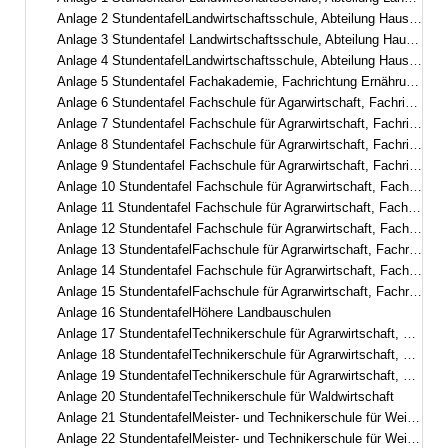
Anlage 2 StundentafelLandwirtschaftsschule, Abteilung Hauswirtschaft, dreisemestrig in berufsbegleitender Teilzeitform– Fachschule für hauswirtschaftliche Betriebsführung –
Anlage 3 Stundentafel Landwirtschaftsschule, Abteilung Hauswirtschaft, zweisemestrig
Anlage 4 StundentafelLandwirtschaftsschule, Abteilung Hauswirtschaft, einsemestrig– Fachschule für Ernährung und Haushaltsführung –
Anlage 5 Stundentafel Fachakademie, Fachrichtung Ernährungs- und Versorgungsmanagement
Anlage 6 Stundentafel Fachschule für Agarwirtschaft, Fachrichtung Garten- und Landschaftsbau, zweisemestrig
Anlage 7 Stundentafel Fachschule für Agrarwirtschaft, Fachrichtung Garten- und Landschaftsbau, dreisemestrig
Anlage 8 Stundentafel Fachschule für Agrarwirtschaft, Fachrichtung Garten- und Landschaftsbau, Fachgebiet Management und Gestaltung
Anlage 9 Stundentafel Fachschule für Agrarwirtschaft, Fachrichtung Garten- und Landschaftsbau, zweisemestrig mit E-learning-Phasen
Anlage 10 Stundentafel Fachschule für Agrarwirtschaft, Fachrichtung Gartenbau, Fachgebiet Zierpflanzenbau/Management und Gestaltung
Anlage 11 Stundentafel Fachschule für Agrarwirtschaft, Fachrichtung Gartenbau, Fachgebiet Staudengärtnerei/Management und Gestaltung
Anlage 12 Stundentafel Fachschule für Agrarwirtschaft, Fachrichtung Gartenbau, Fachgebiet Gemüsebau
Anlage 13 StundentafelFachschule für Agrarwirtschaft, Fachrichtung ökologischer Landbau
Anlage 14 Stundentafel Fachschule für Agrarwirtschaft, Fachrichtung Milchwirtschaft und Molkereiwesen
Anlage 15 StundentafelFachschule für Agrarwirtschaft, Fachrichtung Milchwirtschaftliches Laborwesen
Anlage 16 StundentafelHöhere Landbauschulen
Anlage 17 StundentafelTechnikerschule für Agrarwirtschaft, Fachrichtung Landwirtschaft
Anlage 18 StundentafelTechnikerschule für Agrarwirtschaft, Fachrichtung Milchwirtschaft und Molkereiwesen
Anlage 19 StundentafelTechnikerschule für Agrarwirtschaft, Fachrichtung Ernährungs- und Versorgungsmanagement
Anlage 20 StundentafelTechnikerschule für Waldwirtschaft
Anlage 21 StundentafelMeister- und Technikerschule für Weinbau und Gartenbau, Fachrichtung Gartenbau Schwerpunkt Zierpflanzenbau und Baumschule
Anlage 22 StundentafelMeister- und Technikerschule für Weinbau und Gartenbau, Fachrichtung Garten- und Landschaftsbau