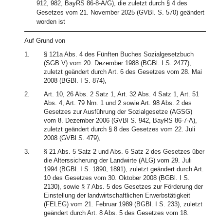
912, 982, BayRS 86-8-A/G), die zuletzt durch § 4 des
Gesetzes vom 21. November 2025 (GVBl. S. 570) geändert
worden ist
Auf Grund von
1.
§ 121a Abs. 4 des Fünften Buches Sozialgesetzbuch
(SGB V) vom 20. Dezember 1988 (BGBl. I S. 2477),
zuletzt geändert durch Art. 6 des Gesetzes vom 28. Mai
2008 (BGBl. I S. 874),
2.
Art. 10, 26 Abs. 2 Satz 1, Art. 32 Abs. 4 Satz 1, Art. 51
Abs. 4, Art. 79 Nrn. 1 und 2 sowie Art. 98 Abs. 2 des
Gesetzes zur Ausführung der Sozialgesetze (AGSG)
vom 8. Dezember 2006 (GVBl S. 942, BayRS 86-7-A),
zuletzt geändert durch § 8 des Gesetzes vom 22. Juli
2008 (GVBl S. 479),
3.
§ 21 Abs. 5 Satz 2 und Abs. 6 Satz 2 des Gesetzes über
die Alterssicherung der Landwirte (ALG) vom 29. Juli
1994 (BGBl. I S. 1890, 1891), zuletzt geändert durch Art.
10 des Gesetzes vom 30. Oktober 2008 (BGBl. I S.
2130), sowie § 7 Abs. 5 des Gesetzes zur Förderung der
Einstellung der landwirtschaftlichen Erwerbstätigkeit
(FELEG) vom 21. Februar 1989 (BGBl. I S. 233), zuletzt
geändert durch Art. 8 Abs. 5 des Gesetzes vom 18.