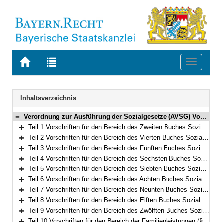
Zur
Zur
Toggle
Startseite
Trefferliste
navigati
von
der
BAYERN.RECHT
letzten
Navigation
Inhaltsverzeichnis
Suche
Verordnung zur Ausführung der Sozialgesetze (AVSG) Vom 2. Dezember 2008 (GVBl. S. 912, 982) BayRS 86-8-A/G (§§ 1–155)
Bereich reduzieren
Teil 1 Vorschriften für den Bereich des Zweiten Buches Sozialgesetzbuch (§§ 1–2)
Bereich erweitern
Teil 2 Vorschriften für den Bereich des Vierten Buches Sozialgesetzbuch – Gemeinsame Vorschriften für die Sozialversicherung – (§§ 5–5f)
Bereich erweitern
Teil 3 Vorschriften für den Bereich des Fünften Buches Sozialgesetzbuch – Gesetzliche Krankenversicherung – (§§ 6–10)
Bereich erweitern
Teil 4 Vorschriften für den Bereich des Sechsten Buches Sozialgesetzbuch – Gesetzliche Rentenversicherung – und für den Bereich des Gesetzes über die Alterssicherung der Landwirte und des Gesetzes zur Förderung der Einstellung der landwirtschaftlichen Erwerbstätigkeit (§§ 11–15)
Bereich erweitern
Teil 5 Vorschriften für den Bereich des Siebten Buches Sozialgesetzbuch – Gesetzliche Unfallversicherung – (§§ 16–21)
Bereich erweitern
Teil 6 Vorschriften für den Bereich des Achten Buches Sozialgesetzbuch – Kinder- und Jugendhilfe – und für weitere Regelungen des Kinder- und Jugendhilferechts (§§ 22–40f)
Bereich erweitern
Teil 7 Vorschriften für den Bereich des Neunten Buches Sozialgesetzbuch – Rehabilitation und Teilhabe Menschen mit Behinderungen – (§§ 41–41h)
Bereich erweitern
Teil 8 Vorschriften für den Bereich des Elften Buches Sozialgesetzbuch – Soziale Pflegeversicherung – (§§ 42–94)
Bereich erweitern
Teil 9 Vorschriften für den Bereich des Zwölften Buches Sozialgesetzbuch – Sozialhilfe – (§§ 98–101)
Bereich erweitern
Teil 10 Vorschriften für den Bereich der Familienleistungen (§§ 102–103)