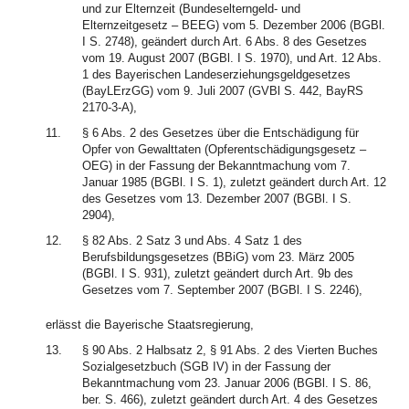
und zur Elternzeit (Bundeselterngeld- und
Elternzeitgesetz – BEEG) vom 5. Dezember 2006 (BGBl.
I S. 2748), geändert durch Art. 6 Abs. 8 des Gesetzes
vom 19. August 2007 (BGBl. I S. 1970), und Art. 12 Abs.
1 des Bayerischen Landeserziehungsgeldgesetzes
(BayLErzGG) vom 9. Juli 2007 (GVBl S. 442, BayRS
2170-3-A),
11.
§ 6 Abs. 2 des Gesetzes über die Entschädigung für
Opfer von Gewalttaten (Opferentschädigungsgesetz –
OEG) in der Fassung der Bekanntmachung vom 7.
Januar 1985 (BGBl. I S. 1), zuletzt geändert durch Art. 12
des Gesetzes vom 13. Dezember 2007 (BGBl. I S.
2904),
12.
§ 82 Abs. 2 Satz 3 und Abs. 4 Satz 1 des
Berufsbildungsgesetzes (BBiG) vom 23. März 2005
(BGBl. I S. 931), zuletzt geändert durch Art. 9b des
Gesetzes vom 7. September 2007 (BGBl. I S. 2246),
erlässt die Bayerische Staatsregierung,
13.
§ 90 Abs. 2 Halbsatz 2, § 91 Abs. 2 des Vierten Buches
Sozialgesetzbuch (SGB IV) in der Fassung der
Bekanntmachung vom 23. Januar 2006 (BGBl. I S. 86,
ber. S. 466), zuletzt geändert durch Art. 4 des Gesetzes