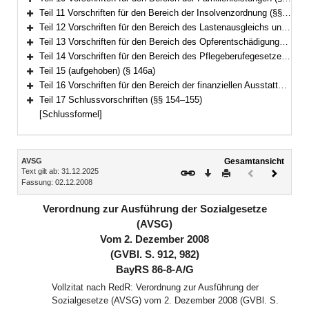
Bereich erweitern
Teil 11 Vorschriften für den Bereich der Insolvenzordnung (§§ 104–113)
Bereich erweitern
Teil 12 Vorschriften für den Bereich des Lastenausgleichs und des Flüchtlingswesens (§§ 114–133a)
Bereich erweitern
Teil 13 Vorschriften für den Bereich des Opferentschädigungsgesetzes (§§ 134–135)
Bereich erweitern
Teil 14 Vorschriften für den Bereich des Pflegeberufegesetzes (§§ 136–146)
Bereich erweitern
Teil 15 (aufgehoben) (§ 146a)
Bereich erweitern
Teil 16 Vorschriften für den Bereich der finanziellen Ausstattung von Betreuungsvereinen zur Wahrnehmung von Querschnittsaufgaben (§§ 147–153)
Bereich erweitern
Teil 17 Schlussvorschriften (§§ 154–155)
Bereich erweitern
[Schlussformel]
Inhalt
AVSG
Gesamtansicht
Text gilt ab: 31.12.2025
Download
Drucken
Vorheriges
Nächste
Fassung: 02.12.2008
Dokument
Dokume
(inaktiv)
Verordnung zur Ausführung der Sozialgesetze
(AVSG)
Vom 2. Dezember 2008
(GVBl. S. 912, 982)
BayRS 86-8-A/G
Vollzitat nach RedR: Verordnung zur Ausführung der
Sozialgesetze (AVSG) vom 2. Dezember 2008 (GVBl. S.