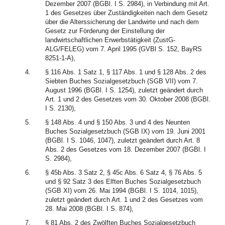
Dezember 2007 (BGBl. I S. 2984), in Verbindung mit Art.
1 des Gesetzes über Zuständigkeiten nach dem Gesetz
über die Alterssicherung der Landwirte und nach dem
Gesetz zur Förderung der Einstellung der
landwirtschaftlichen Erwerbstätigkeit (ZustG-
ALG/FELEG) vom 7. April 1995 (GVBl S. 152, BayRS
8251-1-A),
4.
§ 116 Abs. 1 Satz 1, § 117 Abs. 1 und § 128 Abs. 2 des
Siebten Buches Sozialgesetzbuch (SGB VII) vom 7.
August 1996 (BGBl. I S. 1254), zuletzt geändert durch
Art. 1 und 2 des Gesetzes vom 30. Oktober 2008 (BGBl.
I S. 2130),
5.
§ 148 Abs. 4 und § 150 Abs. 3 und 4 des Neunten
Buches Sozialgesetzbuch (SGB IX) vom 19. Juni 2001
(BGBl. I S. 1046, 1047), zuletzt geändert durch Art. 8
Abs. 2 des Gesetzes vom 18. Dezember 2007 (BGBl. I
S. 2984),
6.
§ 45b Abs. 3 Satz 2, § 45c Abs. 6 Satz 4, § 76 Abs. 5
und § 92 Satz 3 des Elften Buches Sozialgesetzbuch
(SGB XI) vom 26. Mai 1994 (BGBl. I S. 1014, 1015),
zuletzt geändert durch Art. 1 und 2 des Gesetzes vom
28. Mai 2008 (BGBl. I S. 874),
7.
§ 81 Abs. 2 des Zwölften Buches Sozialgesetzbuch