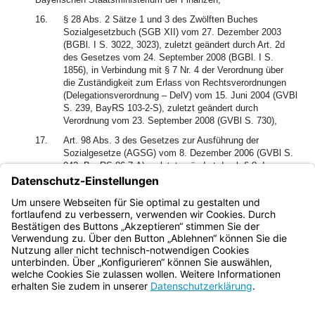
16.
§ 28 Abs. 2 Sätze 1 und 3 des Zwölften Buches
Sozialgesetzbuch (SGB XII) vom 27. Dezember 2003
(BGBl. I S. 3022, 3023), zuletzt geändert durch Art. 2d
des Gesetzes vom 24. September 2008 (BGBl. I S.
1856), in Verbindung mit § 7 Nr. 4 der Verordnung über
die Zuständigkeit zum Erlass von Rechtsverordnungen
(Delegationsverordnung – DelV) vom 15. Juni 2004 (GVBl
S. 239, BayRS 103-2-S), zuletzt geändert durch
Verordnung vom 23. September 2008 (GVBl S. 730),
17.
Art. 98 Abs. 3 des Gesetzes zur Ausführung der
Sozialgesetze (AGSG) vom 8. Dezember 2006 (GVBl S.
942, BayRS 86-7-A), zuletzt geändert durch § 8 des
Gesetzes vom 22. Juli 2008 (GVBl S. 479),
erlässt das Bayerische Staatsministerium für Arbeit und
Sozialordnung, Familie und Frauen folgende Verordnung:
Bayern.de
BayernPortal
Datenschutz