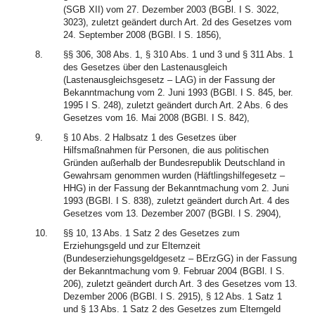
(SGB XII) vom 27. Dezember 2003 (BGBl. I S. 3022,
3023), zuletzt geändert durch Art. 2d des Gesetzes vom
24. September 2008 (BGBl. I S. 1856),
8.
§§ 306, 308 Abs. 1, § 310 Abs. 1 und 3 und § 311 Abs. 1
des Gesetzes über den Lastenausgleich
(Lastenausgleichsgesetz – LAG) in der Fassung der
Bekanntmachung vom 2. Juni 1993 (BGBl. I S. 845, ber.
1995 I S. 248), zuletzt geändert durch Art. 2 Abs. 6 des
Gesetzes vom 16. Mai 2008 (BGBl. I S. 842),
9.
§ 10 Abs. 2 Halbsatz 1 des Gesetzes über
Hilfsmaßnahmen für Personen, die aus politischen
Gründen außerhalb der Bundesrepublik Deutschland in
Gewahrsam genommen wurden (Häftlingshilfegesetz –
HHG) in der Fassung der Bekanntmachung vom 2. Juni
1993 (BGBl. I S. 838), zuletzt geändert durch Art. 4 des
Gesetzes vom 13. Dezember 2007 (BGBl. I S. 2904),
10.
§§ 10, 13 Abs. 1 Satz 2 des Gesetzes zum
Erziehungsgeld und zur Elternzeit
(Bundeserziehungsgeldgesetz – BErzGG) in der Fassung
der Bekanntmachung vom 9. Februar 2004 (BGBl. I S.
206), zuletzt geändert durch Art. 3 des Gesetzes vom 13.
Dezember 2006 (BGBl. I S. 2915), § 12 Abs. 1 Satz 1
und § 13 Abs. 1 Satz 2 des Gesetzes zum Elterngeld