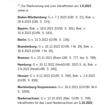
[1]
Zur Ratifizierung und zum Inkrafttreten am
1.8.2023
siehe in:
Baden-Württemberg:
G v. 7.2.2023 (GBl. S. 21), Bek. v.
28.8.2023 (GBl. S. 374);
Bayern:
Bek. v. 18.6.2021 (GVBl. S. 391); Bek. v.
15.8.2023 (GVBl. S. 543);
Berlin:
G v. 21.3.2022 (GVBl. S. 130);
Brandenburg:
G v. 16.12.2022 (GVBl. I Nr. 29), Bek. v.
30.9.2023 (GVBl. I Nr. 20);
Bremen:
G v. 23.11.2021 (Brem.GBl. S. 777, ber. S. 789);
Hamburg:
G v. 20.12.2022 (HmbGVBl. 2023 S. 4), Bek. v.
3.8.2023 (HmbGVBl. S. 260);
Hessen:
G v. 9.12.2022 (GVBl. S. 769); Bek. v. 2.8.2023
(GVBl. S. 659);
Mecklenburg-Vorpommern:
G v. 26.6.2021 (GVOBl. M-V
S. 1059);
Niedersachsen:
G v. 13.10.2021 (Nds. GVBl. S. 708),
Inkrafttreten für das Land Niedersachsen am
1.10.2022
,