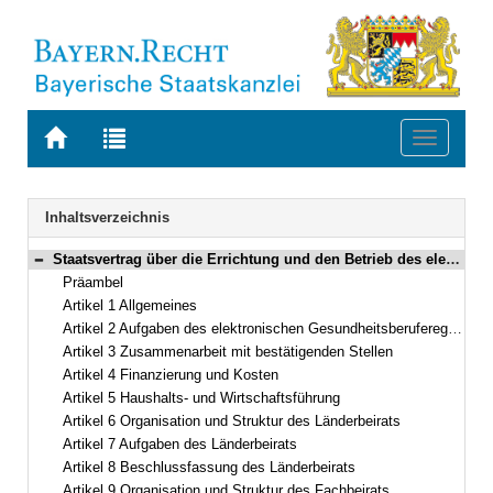
Zur
Zur
Toggle
Startseite
Trefferliste
navigati
von
der
BAYERN.RECHT
letzten
Navigation
Inhaltsverzeichnis
Suche
Staatsvertrag über die Errichtung und den Betrieb des elektronischen Gesundheitsberuferegisters als gemeinsame Stelle der Länder zur Ausgabe elektronischer Heilberufs- und Berufsausweise sowie zur Herausgabe der Komponenten zur Authentifizierung von Leistungserbringerinstitutionen (eGBR-Staatsvertrag – eGBRStVtr) Vom 15. Dezember 2020–2. Juni 2022 (Art. 1–11)
Bereich reduzieren
Präambel
Artikel 1 Allgemeines
Artikel 2 Aufgaben des elektronischen Gesundheitsberuferegisters
Artikel 3 Zusammenarbeit mit bestätigenden Stellen
Artikel 4 Finanzierung und Kosten
Artikel 5 Haushalts- und Wirtschaftsführung
Artikel 6 Organisation und Struktur des Länderbeirats
Artikel 7 Aufgaben des Länderbeirats
Artikel 8 Beschlussfassung des Länderbeirats
Artikel 9 Organisation und Struktur des Fachbeirats