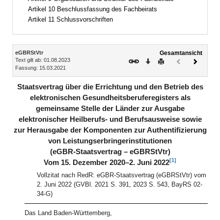
Artikel 10 Beschlussfassung des Fachbeirats
Artikel 11 Schlussvorschriften
Inhalt
eGBRStVtr
Gesamtansicht
Text gilt ab: 01.08.2023
Download
Drucken
Vorheriges
Nächste
Fassung: 15.03.2021
Dokument
Dokume
(inaktiv)
Staatsvertrag über die Errichtung und den Betrieb des
elektronischen Gesundheitsberuferegisters als
gemeinsame Stelle der Länder zur Ausgabe
elektronischer Heilberufs- und Berufsausweise sowie
zur Herausgabe der Komponenten zur Authentifizierung
von Leistungserbringerinstitutionen
(eGBR-Staatsvertrag – eGBRStVtr)
[1]
Vom 15. Dezember 2020–2. Juni 2022
Vollzitat nach RedR: eGBR-Staatsvertrag (eGBRStVtr) vom
2. Juni 2022 (GVBl. 2021 S. 391, 2023 S. 543, BayRS 02-
34-G)
Das Land Baden-Württemberg,