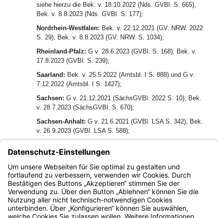
siehe hierzu die Bek. v. 18.10.2022 (Nds. GVBl. S. 665),
Bek. v. 8.8.2023 (Nds. GVBl. S. 177);
Nordrhein-Westfalen:
Bek. v. 22.12.2021 (GV. NRW. 2022
S. 29); Bek. v. 8.8.2023 (GV. NRW. S. 1034);
Rheinland-Pfalz:
G v. 28.6.2023 (GVBl. S. 168); Bek. v.
17.8.2023 (GVBl. S. 239);
Saarland:
Bek. v. 25.5.2022 (Amtsbl. I S. 888) und G v.
7.12.2022 (Amtsbl. I S. 1427);
Sachsen:
G v. 21.12.2021 (SächsGVBl. 2022 S. 10); Bek.
v. 28.7.2023 (SächsGVBl. S. 670);
Sachsen-Anhalt:
G v. 21.6.2021 (GVBl. LSA S. 342), Bek.
v. 26.9.2023 (GVBl. LSA S. 588);
Schleswig-Holstein:
G v. 28.9.2021 (GVOBl. Schl.-H. S.
1068), Bek. v. 2.8.2023 (GVOBl. Schl.-H. S. 469);
Thüringen:
G v. 22.6.2022 (GVBl. S. 305); Bek. v.
17.8.2023 (GVBl. S. 267).
Bayern.de