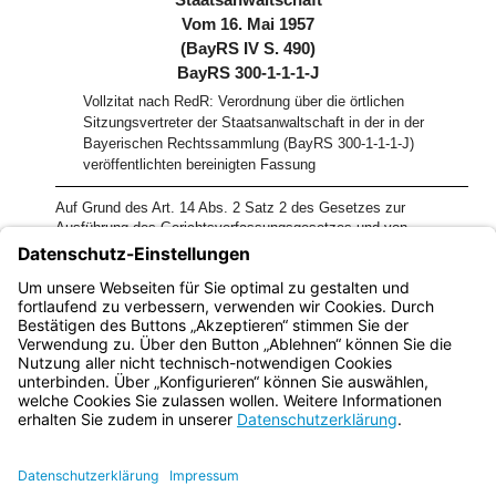
Staatsanwaltschaft
Vom 16. Mai 1957
(BayRS IV S. 490)
BayRS 300-1-1-1-J
Vollzitat nach RedR: Verordnung über die örtlichen
Sitzungsvertreter der Staatsanwaltschaft in der in der
Bayerischen Rechtssammlung (BayRS 300-1-1-1-J)
veröffentlichten bereinigten Fassung
Auf Grund des Art. 14 Abs. 2 Satz 2 des Gesetzes zur
Ausführung des Gerichtsverfassungsgesetzes und von
1)
Verfahrensgesetzen des Bundes (AGGVG)
erläßt das
Bayerische Staatsministerium der Justiz folgende Verordnung:
1)
[Amtl. Anm.:]
BayRS 300-1-1-J
Bayern.de
BayernPortal
Datenschutz
Impressum