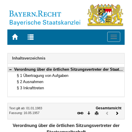
Zur
Zur
Toggle
Startseite
Trefferliste
navigati
von
der
BAYERN.RECHT
letzten
Navigation
Inhaltsverzeichnis
Suche
Verordnung über die örtlichen Sitzungsvertreter der Staatsanwaltschaft Vom 16. Mai 1957 (BayRS IV S. 490) BayRS 300-1-1-1-J (§§ 1–3)
Bereich reduzieren
§ 1 Übertragung von Aufgaben
§ 2 Ausnahmen
§ 3 Inkrafttreten
Inhalt
Gesamtansicht
Text gilt ab: 01.01.1983
Download
Drucken
Vorheriges
Nächste
Fassung: 16.05.1957
Dokument
Dokume
(inaktiv)
Verordnung über die örtlichen Sitzungsvertreter der