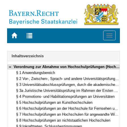
Zur
Zur
Toggle
Startseite
Trefferliste
navigati
von
der
BAYERN.RECHT
letzten
Navigation
Inhaltsverzeichnis
Suche
Verordnung zur Abnahme von Hochschulprüfungen (Hochschulprüferverordnung – HSchPrüferV) Vom 22. Februar 2000 (GVBl. S. 67) BayRS 2210-1-1-6-WK (§§ 1–9)
Bereich reduzieren
§ 1 Anwendungsbereich
§ 2 Vor-, Zwischen-, Sprach- und andere Universitätsprüfungen, durch die keine akademischen Grade erworben werden
§ 3 Universitätsabschlussprüfungen, durch die akademische Grade erworben werden
§ 3a Juristische Universitätsprüfung im Rahmen der Ersten Juristischen Prüfung
§ 4 Promotions- und Habilitationsprüfungen an Universitäten
§ 5 Hochschulprüfungen an Kunsthochschulen
§ 6 Hochschulprüfungen an der Hochschule für Fernsehen und Film
§ 7 Hochschulprüfungen an Hochschulen für angewandte Wissenschaften
§ 8 Hochschulprüfungen an nichtstaatlichen Hochschulen
§ 9 Inkrafttreten, Schlussbestimmungen