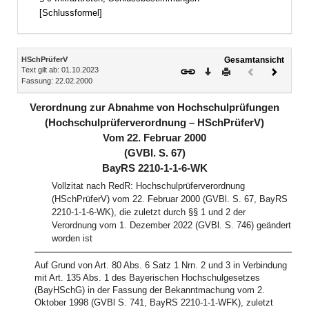
[Schlussformel]
Inhalt
HSchPrüferV
Gesamtansicht
Text gilt ab: 01.10.2023
Download
Drucken
Vorheriges
Nächste
Fassung: 22.02.2000
Dokument
Dokume
(inaktiv)
Verordnung zur Abnahme von Hochschulprüfungen
(Hochschulprüferverordnung – HSchPrüferV)
Vom 22. Februar 2000
(GVBl. S. 67)
BayRS 2210-1-1-6-WK
Vollzitat nach RedR: Hochschulprüferverordnung
(HSchPrüferV) vom 22. Februar 2000 (GVBl. S. 67, BayRS
2210-1-1-6-WK), die zuletzt durch §§ 1 und 2 der
Verordnung vom 1. Dezember 2022 (GVBl. S. 746) geändert
worden ist
Auf Grund von Art. 80 Abs. 6 Satz 1 Nrn. 2 und 3 in Verbindung
mit Art. 135 Abs. 1 des Bayerischen Hochschulgesetzes
(BayHSchG) in der Fassung der Bekanntmachung vom 2.
Oktober 1998 (GVBl S. 741, BayRS 2210-1-1-WFK), zuletzt