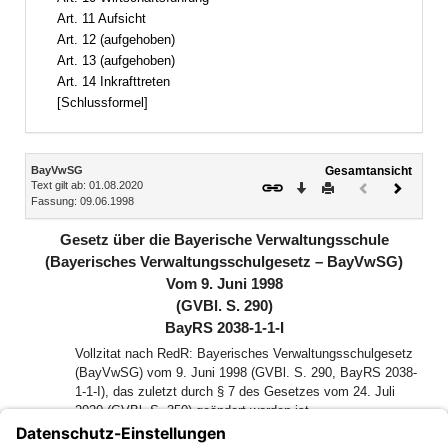
Art. 11 Aufsicht
Art. 12 (aufgehoben)
Art. 13 (aufgehoben)
Art. 14 Inkrafttreten
[Schlussformel]
Inhalt
BayVwSG
Gesamtansicht
Text gilt ab: 01.08.2020
Download
Drucken
Vorheriges
Nächste
Fassung: 09.06.1998
Dokument
Dokume
(inaktiv)
Gesetz über die Bayerische Verwaltungsschule
(Bayerisches Verwaltungsschulgesetz – BayVwSG)
Vom 9. Juni 1998
(GVBl. S. 290)
BayRS 2038-1-1-I
Vollzitat nach RedR: Bayerisches Verwaltungsschulgesetz
(BayVwSG) vom 9. Juni 1998 (GVBl. S. 290, BayRS 2038-
1-1-I), das zuletzt durch § 7 des Gesetzes vom 24. Juli
2020 (GVBl. S. 350) geändert worden ist