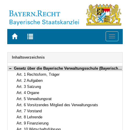
Zur
Zur
Toggle
Startseite
Trefferliste
navigati
von
der
BAYERN.RECHT
letzten
Navigation
Inhaltsverzeichnis
Suche
Gesetz über die Bayerische Verwaltungsschule (Bayerisches Verwaltungsschulgesetz – BayVwSG) Vom 9. Juni 1998 (GVBl. S. 290) BayRS 2038-1-1-I (Art. 1–14)
Bereich reduzieren
Art. 1 Rechtsform, Träger
Art. 2 Aufgaben
Art. 3 Satzung
Art. 4 Organe
Art. 5 Verwaltungsrat
Art. 6 Vorsitzendes Mitglied des Verwaltungsrats
Art. 7 Vorstand
Art. 8 Lehrende
Art. 9 Finanzierung
Art. 10 Wirtschaftsführung