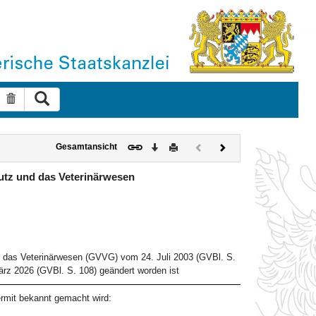
Suche ausführen
Suche zurücksetzen
Download
Drucken
Vorheriges
Nächstes
Gesamtansicht
Dokument
Dokument
(inaktiv)
utz und das Veterinärwesen
d das Veterinärwesen (GVVG) vom 24. Juli 2003 (GVBl. S.
rz 2026 (GVBl. S. 108) geändert worden ist
rmit bekannt gemacht wird: