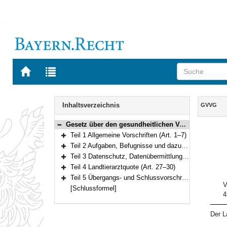
Zur
Zur
Startseite
Trefferliste
von
der
Navigation
BAYERN.RECHT
letzten
Inhalt
Inhaltsverzeichnis
GVVG
Suche
Gesetz über den gesundheitlichen Verbraucherschutz und das Veterinärwesen (GVVG) Vom 24. Juli 2003 (GVBl. S. 452, 752) BayRS 2120-1-U/G (Art. 1–35)
Bereich reduzieren
Teil 1 Allgemeine Vorschriften (Art. 1–7)
Bereich erweitern
Teil 2 Aufgaben, Befugnisse und dazugehörige Pflichten (Art. 8–23)
Bereich erweitern
Teil 3 Datenschutz, Datenübermittlung (Art. 24–26)
Bereich erweitern
Teil 4 Landtierarztquote (Art. 27–30)
Bereich erweitern
Teil 5 Übergangs- und Schlussvorschriften (Art. 31–35)
Bereich erweitern
V
[Schlussformel]
4
Der L