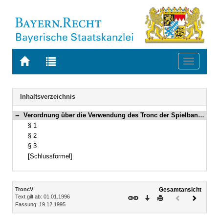
Zur
Zur
Toggle
Startseite
Trefferliste
navigati
von
der
BAYERN.RECHT
letzten
Navigation
Inhaltsverzeichnis
Suche
Verordnung über die Verwendung des Tronc der Spielbanken in Bayern (TroncV) Vom 19. Dezember 1995 (GVBl. S. 913) BayRS 2187-1-1-1-I (§§ 1–3)
Bereich reduzieren
§ 1
§ 2
§ 3
[Schlussformel]
Inhalt
TroncV
Gesamtansicht
Text gilt ab: 01.01.1996
Download
Drucken
Vorheriges
Nächste
Fassung: 19.12.1995
Dokument
Dokume
(inaktiv)