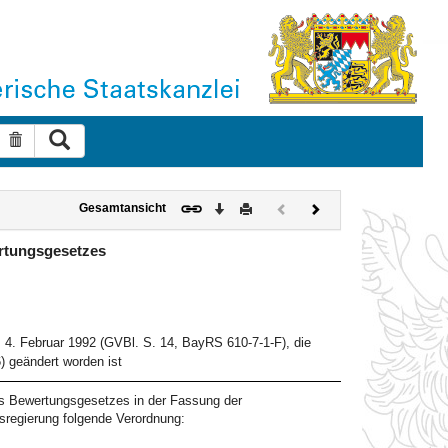
Suche ausführen
Suche zurücksetzen
Download
Drucken
Vorheriges
Nächstes
Gesamtansicht
Dokument
Dokument
(inaktiv)
rtungsgesetzes
4. Februar 1992 (GVBl. S. 14, BayRS 610-7-1-F), die
) geändert worden ist
des Bewertungsgesetzes in der Fassung der
sregierung folgende Verordnung: