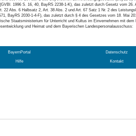
(GVBl. 1996 S. 16, 40, BayRS 2238-1-K), das zuletzt durch Gesetz vom 26. Ap
rt. 22 Abs. 6 Halbsatz 2, Art. 38 Abs. 2 und Art. 67 Satz 1 Nr. 2 des Leistu
571, BayRS 2030-1-4-F), das zuletzt durch § 4 des Gesetzes vom 18. Mai 201
ische Staatsministerium für Unterricht und Kultus im Einvernehmen mit dem 
sentwicklung und Heimat und dem Bayerischen Landespersonalausschuss:
BayernPortal
Datenschutz
Hilfe
Kontakt