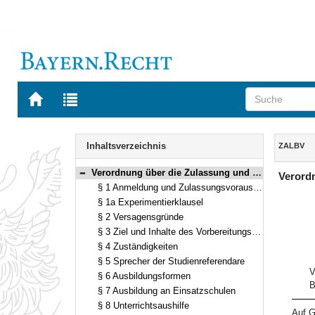
Zur
Zur
Startseite
Trefferliste
von
der
Navigation
BAYERN.RECHT
letzten
Inhalt
Inhaltsverzeichnis
ZALBV
Suche
Verordnung über die Zulassung und Ausbildung für das Lehramt an beruflichen Schulen und den anderweitigen Erwerb der Lehrbefähigung an beruflichen Schulen künstlerischer und gestalterischer Fachrichtungen (Verordnung Zulassungs- und Ausbildungsordnung berufliche Schulen – ZALBV) Vom 24. Juli 2018 (GVBl. S. 689) BayRS 2038-3-4-7-1-K (§§ 1–12)
Verordn
Bereich reduzieren
§ 1 Anmeldung und Zulassungsvoraussetzungen zum Vorbereitungsdienst
§ 1a Experimentierklausel
§ 2 Versagensgründe
§ 3 Ziel und Inhalte des Vorbereitungsdiensts
§ 4 Zuständigkeiten
§ 5 Sprecher der Studienreferendare
V
§ 6 Ausbildungsformen
B
§ 7 Ausbildung an Einsatzschulen
§ 8 Unterrichtsaushilfe
Auf G