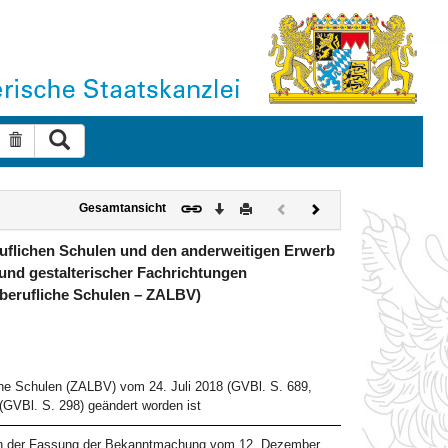
Suche ausführen
Suche zurücksetzen
Download
Drucken
Vorheriges
Nächstes
Gesamtansicht
Dokument
Dokument
(inaktiv)
uflichen Schulen und den anderweitigen Erwerb
 und gestalterischer Fachrichtungen
berufliche Schulen – ZALBV)
che Schulen (ZALBV) vom 24. Juli 2018 (GVBl. S. 689,
(GVBl. S. 298) geändert worden ist
 in der Fassung der Bekanntmachung vom 12. Dezember