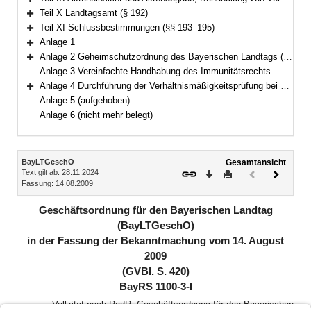
Bereich erweitern
Teil X Landtagsamt (§ 192)
Bereich erweitern
Teil XI Schlussbestimmungen (§§ 193–195)
Bereich erweitern
Anlage 1
Bereich erweitern
Anlage 2 Geheimschutzordnung des Bayerischen Landtags (GeheimSchO)
Bereich erweitern
Anlage 3 Vereinfachte Handhabung des Immunitätsrechts
Anlage 4 Durchführung der Verhältnismäßigkeitsprüfung bei berufsreglementierenden Regelungen im Anwendungsbereich der Richtlinie 2005/36/EG
Bereich erweitern
Anlage 5 (aufgehoben)
Anlage 6 (nicht mehr belegt)
Inhalt
BayLTGeschO
Gesamtansicht
Text gilt ab: 28.11.2024
Download
Drucken
Vorheriges
Nächste
Fassung: 14.08.2009
Dokument
Dokume
(inaktiv)
Geschäftsordnung für den Bayerischen Landtag
(BayLTGeschO)
in der Fassung der Bekanntmachung vom 14. August
2009
(GVBl. S. 420)
BayRS 1100-3-I
Vollzitat nach RedR: Geschäftsordnung für den Bayerischen