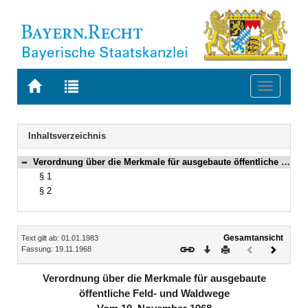
Zur
Zur
Toggle
Startseite
Trefferliste
navigati
von
der
BAYERN.RECHT
letzten
Navigation
Inhaltsverzeichnis
Suche
Verordnung über die Merkmale für ausgebaute öffentliche Feld- und Waldwege Vom 19. November 1968 (BayRS V S. 758) BayRS 91-1-3-B (§§ 1–2)
Bereich reduzieren
§ 1
§ 2
Inhalt
Gesamtansicht
Text gilt ab: 01.01.1983
Download
Drucken
Vorheriges
Nächste
Fassung: 19.11.1968
Dokument
Dokume
(inaktiv)
Verordnung über die Merkmale für ausgebaute
öffentliche Feld- und Waldwege