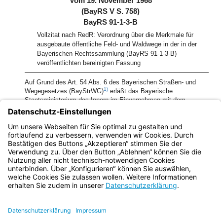
Vom 19. November 1968
(BayRS V S. 758)
BayRS 91-1-3-B
Vollzitat nach RedR: Verordnung über die Merkmale für
ausgebaute öffentliche Feld- und Waldwege in der in der
Bayerischen Rechtssammlung (BayRS 91-1-3-B)
veröffentlichten bereinigten Fassung
Auf Grund des Art. 54 Abs. 6 des Bayerischen Straßen- und
1)
Wegegesetzes (BayStrWG)
erläßt das Bayerische
Staatsministerium des Innern im Einvernehmen mit dem
Bayerischen Staatsministerium für Ernährung, Landwirtschaft
und Forsten folgende Verordnung:
1)
[Amtl. Anm.:]
BayRS 91-1-I
Bayern.de
BayernPortal
Datenschutz
Impressum