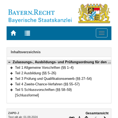
Zur
Zur
Toggle
Startseite
Trefferliste
navigati
von
der
BAYERN.RECHT
letzten
Navigation
Inhaltsverzeichnis
Suche
Zulassungs-, Ausbildungs- und Prüfungsordnung für den Justizwachtmeister-, Justizfachwirte-, Gerichtsvollzieher- und Rechtspflegerdienst (Ausbildungsordnung Justiz – ZAPO-J) Vom 16. Juni 2016 (GVBl. S. 123) BayRS 2038-3-3-17-J (§§ 1–59)
Bereich reduzieren
Teil 1 Allgemeine Vorschriften (§§ 1–4)
Bereich erweitern
Teil 2 Ausbildung (§§ 5–26)
Bereich erweitern
Teil 3 Prüfung und Qualifikationserwerb (§§ 27–54)
Bereich erweitern
Teil 4 Zweite-Chance-Verfahren (§§ 55–57)
Bereich erweitern
Teil 5 Schlussvorschriften (§§ 58–59)
Bereich erweitern
[Schlussformel]
Inhalt
ZAPO-J
Gesamtansicht
Text gilt ab: 01.09.2024
Download
Drucken
Vorheriges
Nächste