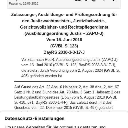
Fassung: 16.06.2016
Dokument
Dokume
(inaktiv)
Zulassungs-, Ausbildungs- und Prüfungsordnung für
den Justizwachtmeister-, Justizfachwirte-,
Gerichtsvollzieher- und Rechtspflegerdienst
(Ausbildungsordnung Justiz – ZAPO-J)
Vom 16. Juni 2016
(GVBl. S. 123)
BayRS 2038-3-3-17-J
Vollzitat nach RedR: Ausbildungsordnung Justiz (ZAPO-J)
vom 16. Juni 2016 (GVBl. S. 123, BayRS 2038-3-3-17-J),
die zuletzt durch Verordnung vom 2. August 2024 (GVBl. S.
403) geändert worden ist
Auf Grund des Art. 22 Abs. 6 Halbsatz 2, Art. 38 Abs. 2, Art. 67
Satz 1 Nr. 2 und 3 und des Art. 70 Abs. 3 Satz 1 Halbsatz 2 des
Leistungslaufbahngesetzes (LlbG) vom 5. August 2010 (GVBl.
S. 410, 571, BayRS 2030-1-4-F), das zuletzt durch § 2 des
Gesetzes vom 22. Dezember 2015 (GVBl. S. 497) geändert
worden ist, verordnet das Bayerische Staatsministerium der
Justiz im Einvernehmen mit dem Bayerischen
Staatsministerium der Finanzen, für Landesentwicklung und