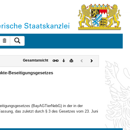
Suche ausführen
Suche zurücksetzen
Download
Drucken
Vorheriges
Nächstes
Gesamtansicht
Dokument
Dokument
(inaktiv)
ukte-Beseitigungsgesetzes
eitigungsgesetzes (BayAGTierNebG) in der in der
assung, das zuletzt durch § 3 des Gesetzes vom 23. Juni