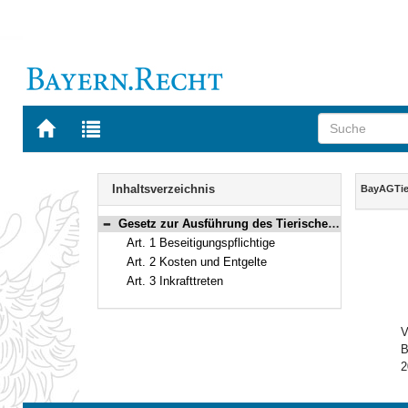
Zur
Zur
Startseite
Trefferliste
von
der
Navigation
BAYERN.RECHT
letzten
Inhalt
Inhaltsverzeichnis
BayAGTi
Suche
Gesetz zur Ausführung des Tierische Nebenprodukte-Beseitigungsgesetzes (BayAGTierNebG) Vom 11. August 1978 (BayRS V S. 439) BayRS 7831-4-U (Art. 1–3)
Bereich reduzieren
Art. 1 Beseitigungspflichtige
Art. 2 Kosten und Entgelte
Art. 3 Inkrafttreten
V
B
2