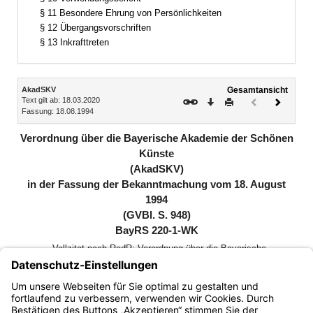
§ 11 Besondere Ehrung von Persönlichkeiten
§ 12 Übergangsvorschriften
§ 13 Inkrafttreten
Inhalt
AkadSKV
Gesamtansicht
Text gilt ab: 18.03.2020
Download
Drucken
Vorheriges
Nächste
Fassung: 18.08.1994
Dokument
Dokume
(inaktiv)
Verordnung über die Bayerische Akademie der Schönen
Künste
(AkadSKV)
in der Fassung der Bekanntmachung vom 18. August
1994
(GVBl. S. 948)
BayRS 220-1-WK
Vollzitat nach RedR: Verordnung über die Bayerische
Akademie der Schönen Künste (AkadSKV) in der Fassung
der Bekanntmachung vom 18. August 1994 (GVBl. S. 948,
BayRS 220-1-WK), die zuletzt durch Verordnung vom 18.
Februar 2020 (GVBl. S. 138) geändert worden ist