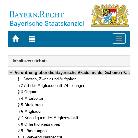
Zur
Zur
Toggle
Startseite
Trefferliste
navigati
von
der
BAYERN.RECHT
letzten
Navigation
Inhaltsverzeichnis
Suche
Verordnung über die Bayerische Akademie der Schönen Künste (AkadSKV) in der Fassung der Bekanntmachung vom 18. August 1994 (GVBl. S. 948) BayRS 220-1-WK (§§ 1–13)
Bereich reduzieren
§ 1 Wesen, Zweck und Aufgaben
§ 2 Art der Mitgliedschaft, Abteilungen
§ 3 Organe
§ 4 Mitarbeiter
§ 5 Direktoren
§ 6 Mitglieder
§ 7 Beendigung der Mitgliedschaft
§ 8 Öffentlichkeitsarbeit
§ 9 Förderungen
§ 10 Verwendungsbericht