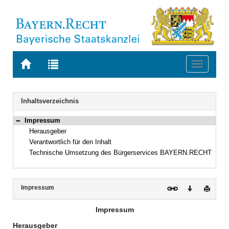
Zur
Zur
Toggle
Startseite
Trefferliste
navigati
von
der
BAYERN.RECHT
letzten
Navigation
Inhaltsverzeichnis
Suche
Impressum
Bereich reduzieren
Herausgeber
Verantwortlich für den Inhalt
Technische Umsetzung des Bürgerservices BAYERN.RECHT
Inhalt
Impressum
Download
Druck
Impressum
Herausgeber