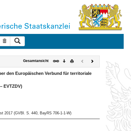
Suche ausführen
Suche zurücksetzen
Download
Drucken
Vorheriges
Nächstes
Gesamtansicht
Dokument
Dokument
(inaktiv)
er den Europäischen Verbund für territoriale
 – EVTZDV)
st 2017 (GVBl. S. 440, BayRS 706-1-1-W)