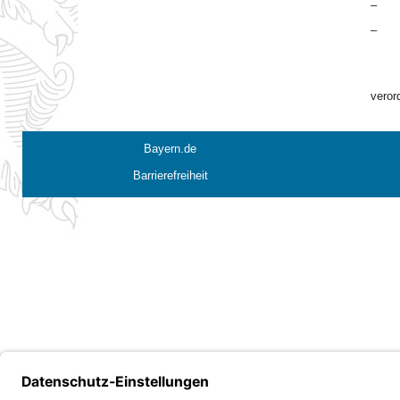
–
–
veror
Bayern.de
Barrierefreiheit