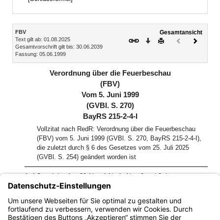
Inhalt
FBV
Gesamtansicht
Text gilt ab: 01.08.2025
Download
Drucken
Vorheriges
Nächste
Gesamtvorschrift gilt bis: 30.06.2039
Dokument
Dokume
Fassung: 05.06.1999
(inaktiv)
Verordnung über die Feuerbeschau
(FBV)
Vom 5. Juni 1999
(GVBl. S. 270)
BayRS 215-2-4-I
Vollzitat nach RedR: Verordnung über die Feuerbeschau
(FBV) vom 5. Juni 1999 (GVBl. S. 270, BayRS 215-2-4-I),
die zuletzt durch § 6 des Gesetzes vom 25. Juli 2025
(GVBl. S. 254) geändert worden ist
Auf Grund des Art. 38 Abs. 1 Nr. 1, Abs. 2 und 3 des
Landesstraf- und Verordnungsgesetzes (BayRS 2011-2-1),
zuletzt geändert durch § 2 des Gesetzes vom 12. April 1999
(GVBl S. 130), erlässt das Bayerische Staatsministerium des
Innern folgende Verordnung: