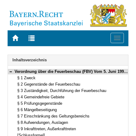
Zur
Zur
Toggle
Startseite
Trefferliste
navigati
von
der
BAYERN.RECHT
letzten
Navigation
Inhaltsverzeichnis
Suche
Verordnung über die Feuerbeschau (FBV) Vom 5. Juni 1999 (GVBl. S. 270) BayRS 215-2-4-I (§§ 1–9)
Bereich reduzieren
§ 1 Zweck
§ 2 Gegenstände der Feuerbeschau
§ 3 Zuständigkeit, Durchführung der Feuerbeschau
§ 4 Gemeindefreie Gebiete
§ 5 Prüfungsgegenstände
§ 6 Mängelbeseitigung
§ 7 Einschränkung des Geltungsbereichs
§ 8 Aufwendungen, Auslagen
§ 9 Inkrafttreten, Außerkrafttreten
[Schlussformel]