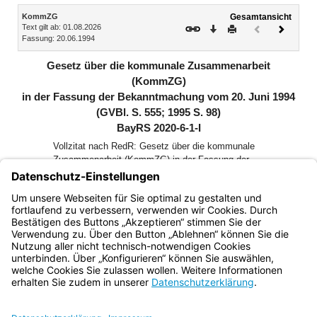
Inhalt
KommZG
Gesamtansicht
Text gilt ab: 01.08.2026
Download
Drucken
Vorheriges
Nächste
Fassung: 20.06.1994
Dokument
Dokume
(inaktiv)
Gesetz über die kommunale Zusammenarbeit
(KommZG)
in der Fassung der Bekanntmachung vom 20. Juni 1994
(GVBl. S. 555; 1995 S. 98)
BayRS 2020-6-1-I
Vollzitat nach RedR: Gesetz über die kommunale
Zusammenarbeit (KommZG) in der Fassung der
Bekanntmachung vom 20. Juni 1994 (GVBl. S. 555, 1995,
S. 98, BayRS 2020-6-1-I), das zuletzt durch die §§ 7 und 8
des Gesetzes vom 28. Juli 2026 (GVBl. S. 374) geändert
worden ist
Bayern.de
BayernPortal
Datenschutz