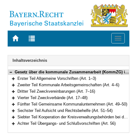
Zur
Zur
Toggle
Startseite
Trefferliste
navigati
von
der
BAYERN.RECHT
letzten
Navigation
Inhaltsverzeichnis
Suche
Gesetz über die kommunale Zusammenarbeit (KommZG) in der Fassung der Bekanntmachung vom 20. Juni 1994 (GVBl. S. 555; 1995 S. 98) BayRS 2020-6-1-I (Art. 1–56)
Bereich reduzieren
Erster Teil Allgemeine Vorschriften (Art. 1–3)
Bereich erweitern
Zweiter Teil Kommunale Arbeitsgemeinschaften (Art. 4–6)
Bereich erweitern
Dritter Teil Zweckvereinbarungen (Art. 7–16)
Bereich erweitern
Vierter Teil Zweckverbände (Art. 17–48)
Bereich erweitern
Fünfter Teil Gemeinsame Kommunalunternehmen (Art. 49–50)
Bereich erweitern
Sechster Teil Aufsicht und Rechtsbehelfe (Art. 51–54)
Bereich erweitern
Siebter Teil Kooperation der Kreisverwaltungsbehörden bei der Wahrnehmung staatlicher Aufgaben (Art. 55)
Bereich erweitern
Achter Teil Übergangs- und Schlußvorschriften (Art. 56)
Bereich erweitern