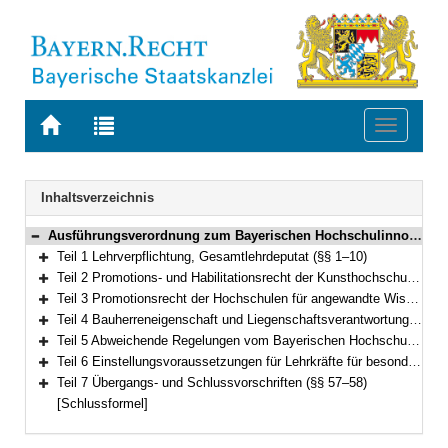
Zur
Zur
Toggle
Startseite
Trefferliste
navigati
von
der
BAYERN.RECHT
letzten
Navigation
Inhaltsverzeichnis
Suche
Ausführungsverordnung zum Bayerischen Hochschulinnovationsgesetz (AVBayHIG) Vom 13. Februar 2023 (GVBl. S. 66) BayRS 2030-2-21-WK (§§ 1–58)
Bereich reduzieren
Teil 1 Lehrverpflichtung, Gesamtlehrdeputat (§§ 1–10)
Bereich erweitern
Teil 2 Promotions- und Habilitationsrecht der Kunsthochschulen (§§ 11–16)
Bereich erweitern
Teil 3 Promotionsrecht der Hochschulen für angewandte Wissenschaften (§§ 17–20)
Bereich erweitern
Teil 4 Bauherreneigenschaft und Liegenschaftsverantwortung (§§ 21–32)
Bereich erweitern
Teil 5 Abweichende Regelungen vom Bayerischen Hochschulinnovationsgesetz an bayerischen Hochschulen (§§ 33–53)
Bereich erweitern
Teil 6 Einstellungsvoraussetzungen für Lehrkräfte für besondere Aufgaben (§§ 54–56)
Bereich erweitern
Teil 7 Übergangs- und Schlussvorschriften (§§ 57–58)
Bereich erweitern
[Schlussformel]