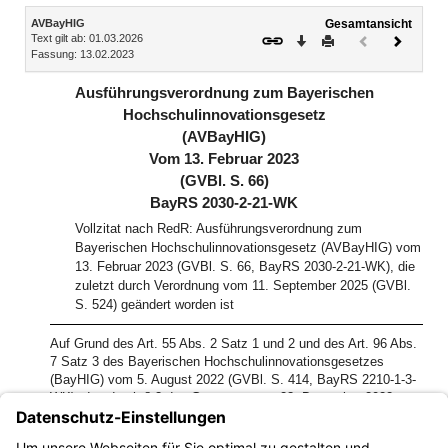
Inhalt
AVBayHIG
Gesamtansicht
Text gilt ab: 01.03.2026
Download
Drucken
Vorheriges
Nächste
Fassung: 13.02.2023
Dokument
Dokume
(inaktiv)
Ausführungsverordnung zum Bayerischen
Hochschulinnovationsgesetz
(AVBayHIG)
Vom 13. Februar 2023
(GVBl. S. 66)
BayRS 2030-2-21-WK
Vollzitat nach RedR: Ausführungsverordnung zum
Bayerischen Hochschulinnovationsgesetz (AVBayHIG) vom
13. Februar 2023 (GVBl. S. 66, BayRS 2030-2-21-WK), die
zuletzt durch Verordnung vom 11. September 2025 (GVBl.
S. 524) geändert worden ist
Auf Grund des Art. 55 Abs. 2 Satz 1 und 2 und des Art. 96 Abs.
7 Satz 3 des Bayerischen Hochschulinnovationsgesetzes
(BayHIG) vom 5. August 2022 (GVBl. S. 414, BayRS 2210-1-3-
WK), das durch § 3 des Gesetzes vom 23. Dezember 2022
(GVBl. S. 709) geändert worden ist, verordnet das Bayerische
Staatsministerium für Wissenschaft und Kunst im