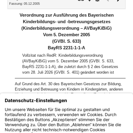
Fassung: 05.12.2005
Dokument
Dokume
(inaktiv)
Verordnung zur Ausführung des Bayerischen
Kinderbildungs- und -betreuungsgesetzes
(Kinderbildungsverordnung – AVBayKiBiG)
Vom 5. Dezember 2005
(GVBl. S. 633)
BayRS 2231-1-1-A
Vollzitat nach RedR: Kinderbildungsverordnung
(AVBayKiBiG) vom 5. Dezember 2005 (GVBl. S. 633,
BayRS 2231-1-1-A), die zuletzt durch § 2 des Gesetzes
vom 28. Juli 2026 (GVBl. S. 401) geändert worden ist
Auf Grund des Art. 30 des Bayerischen Gesetzes zur Bildung,
Erziehung und Betreuung von Kindern in Kindergärten, anderen
Kindertageseinrichtungen und in Tagespflege (Bayerisches
Kinderbildungs- und -betreuungsgesetz – BayKiBiG) vom 8. Juli
2005 (GVBl S. 236, BayRS 2231-1-A) erlässt das Bayerische
Staatsministerium für Arbeit und Sozialordnung, Familie und
Frauen folgende Verordnung: