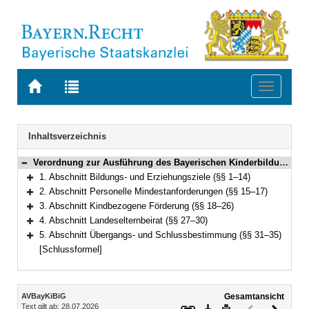
Zur
Zur
Toggle
Startseite
Trefferliste
navigati
von
der
BAYERN.RECHT
letzten
Navigation
Inhaltsverzeichnis
Suche
Verordnung zur Ausführung des Bayerischen Kinderbildungs- und -betreuungsgesetzes (Kinderbildungsverordnung – AVBayKiBiG) Vom 5. Dezember 2005 (GVBl. S. 633) BayRS 2231-1-1-A (§§ 1–35)
Bereich reduzieren
1. Abschnitt Bildungs- und Erziehungsziele (§§ 1–14)
Bereich erweitern
2. Abschnitt Personelle Mindestanforderungen (§§ 15–17)
Bereich erweitern
3. Abschnitt Kindbezogene Förderung (§§ 18–26)
Bereich erweitern
4. Abschnitt Landeselternbeirat (§§ 27–30)
Bereich erweitern
5. Abschnitt Übergangs- und Schlussbestimmung (§§ 31–35)
Bereich erweitern
[Schlussformel]
Inhalt
AVBayKiBiG
Gesamtansicht
Text gilt ab: 28.07.2026
Download
Drucken
Vorheriges
Nächste