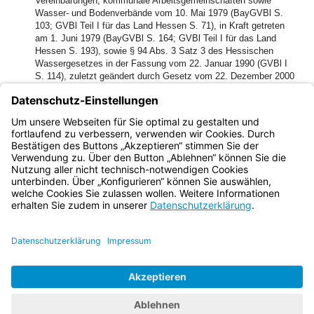
Vereinbarungen, kommunale Arbeitsgemeinschaften sowie
Wasser- und Bodenverbände vom 10. Mai 1979 (BayGVBl S.
103; GVBl Teil I für das Land Hessen S. 71), in Kraft getreten
am 1. Juni 1979 (BayGVBl S. 164; GVBl Teil I für das Land
Hessen S. 193), sowie § 94 Abs. 3 Satz 3 des Hessischen
Wassergesetzes in der Fassung vom 22. Januar 1990 (GVBl I
S. 114), zuletzt geändert durch Gesetz vom 22. Dezember 2000
(GVBl I S. 588), folgendes Verwaltungsabkommen geschlossen:
[1]
Der Staatsvertrag wurde ratifiziert in:
Bayern:
Bek. v. 12.3.2001 (GVBl. S. 128).
Bayern.de
BayernPortal
Datenschutz
Impressum
Barrierefreiheit
Hilfe
Kontakt