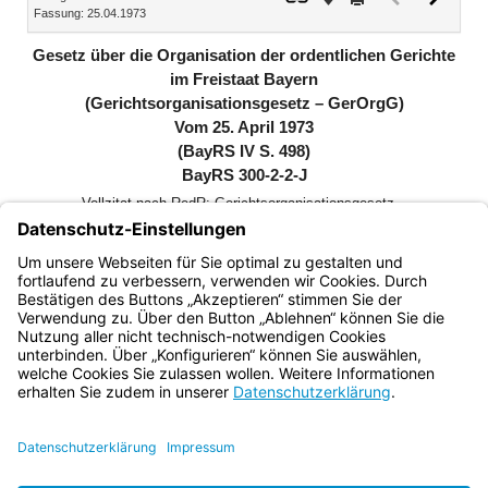
Fassung: 25.04.1973
Dokument
Dokume
(inaktiv)
Gesetz über die Organisation der ordentlichen Gerichte
im Freistaat Bayern
(Gerichtsorganisationsgesetz – GerOrgG)
Vom 25. April 1973
(BayRS IV S. 498)
BayRS 300-2-2-J
Vollzitat nach RedR: Gerichtsorganisationsgesetz
(GerOrgG) in der in der Bayerischen Rechtssammlung
(BayRS 300-2-2-J) veröffentlichten bereinigten Fassung,
das zuletzt durch § 1 des Gesetzes vom 12. Juli 2018
(GVBl. S. 545) geändert worden ist
Bayern.de
BayernPortal
Datenschutz
Impressum
Barrierefreiheit