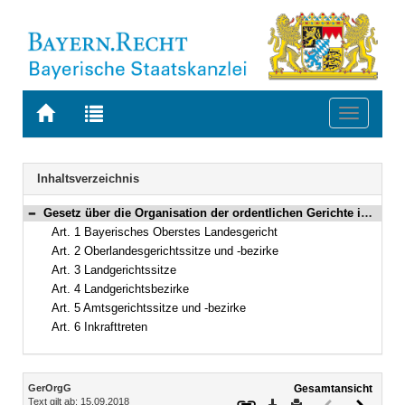
Zur
Zur
Toggle
Startseite
Trefferliste
navigati
von
der
BAYERN.RECHT
letzten
Navigation
Inhaltsverzeichnis
Suche
Gesetz über die Organisation der ordentlichen Gerichte im Freistaat Bayern (Gerichtsorganisationsgesetz – GerOrgG) Vom 25. April 1973 (BayRS IV S. 498) BayRS 300-2-2-J (Art. 1–6)
Bereich reduzieren
Art. 1 Bayerisches Oberstes Landesgericht
Art. 2 Oberlandesgerichtssitze und -bezirke
Art. 3 Landgerichtssitze
Art. 4 Landgerichtsbezirke
Art. 5 Amtsgerichtssitze und -bezirke
Art. 6 Inkrafttreten
Inhalt
GerOrgG
Gesamtansicht
Text gilt ab: 15.09.2018
Download
Drucken
Vorheriges
Nächste