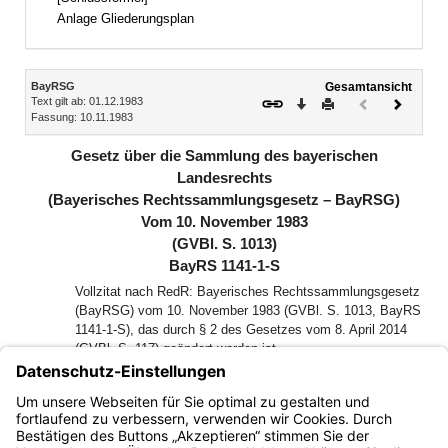
Anlage Gliederungsplan
Inhalt
BayRSG
Gesamtansicht
Text gilt ab: 01.12.1983
Download
Drucken
Vorheriges
Nächste
Fassung: 10.11.1983
Dokument
Dokume
(inaktiv)
Gesetz über die Sammlung des bayerischen
Landesrechts
(Bayerisches Rechtssammlungsgesetz – BayRSG)
Vom 10. November 1983
(GVBl. S. 1013)
BayRS 1141-1-S
Vollzitat nach RedR: Bayerisches Rechtssammlungsgesetz
(BayRSG) vom 10. November 1983 (GVBl. S. 1013, BayRS
1141-1-S), das durch § 2 des Gesetzes vom 8. April 2014
(GVBl. S. 117) geändert worden ist
Der Landtag des Freistaates Bayern hat das folgende Gesetz
beschlossen, das nach Anhörung des Senats hiermit
bekanntgemacht wird: