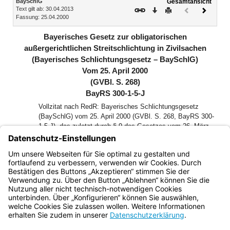
BaySchlG
Gesamtansicht
Text gilt ab: 30.04.2013
Download
Drucken
Vorheriges
Nächste
Fassung: 25.04.2000
Dokument
Dokume
(inaktiv)
Bayerisches Gesetz zur obligatorischen
außergerichtlichen Streitschlichtung in Zivilsachen
(Bayerisches Schlichtungsgesetz – BaySchlG)
Vom 25. April 2000
(GVBl. S. 268)
BayRS 300-1-5-J
Vollzitat nach RedR: Bayerisches Schlichtungsgesetz
(BaySchlG) vom 25. April 2000 (GVBl. S. 268, BayRS 300-
1-5-J), das zuletzt durch § 9 des Gesetzes vom 26. März
2026 (GVBl. S. 75) geändert worden ist
Der Landtag des Freistaates Bayern hat das folgende Gesetz
beschlossen, das hiermit bekannt gemacht wird:
Bayern.de
BayernPortal
Datenschutz