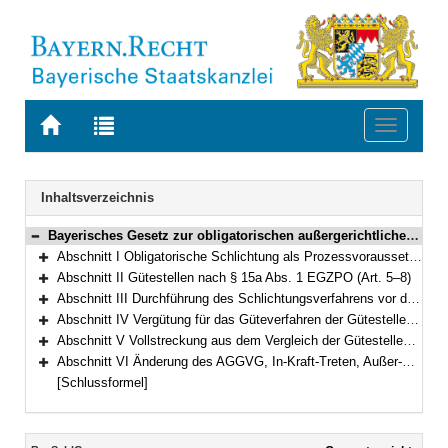
Zur
Zur
Toggle
Startseite
Trefferliste
navigati
von
der
BAYERN.RECHT
letzten
Navigation
Inhaltsverzeichnis
Suche
Bayerisches Gesetz zur obligatorischen außergerichtlichen Streitschlichtung in Zivilsachen (Bayerisches Schlichtungsgesetz – BaySchlG) Vom 25. April 2000 (GVBl. S. 268) BayRS 300-1-5-J (Art. 1–22)
Bereich reduzieren
Abschnitt I Obligatorische Schlichtung als Prozessvoraussetzung (Art. 1–4)
Bereich erweitern
Abschnitt II Gütestellen nach § 15a Abs. 1 EGZPO (Art. 5–8)
Bereich erweitern
Abschnitt III Durchführung des Schlichtungsverfahrens vor dem Schlichter der Gütestelle nach Abschnitt II (Art. 9–12)
Bereich erweitern
Abschnitt IV Vergütung für das Güteverfahren der Gütestellen nach Abschnitt II und deren Vollstreckung (Art. 13–17)
Bereich erweitern
Abschnitt V Vollstreckung aus dem Vergleich der Gütestellen und Klauselerteilung (Art. 18–19)
Bereich erweitern
Abschnitt VI Änderung des AGGVG, In-Kraft-Treten, Außer-Kraft-Treten und Übergangsvorschriften (Art. 20–22)
Bereich erweitern
[Schlussformel]
Inhalt