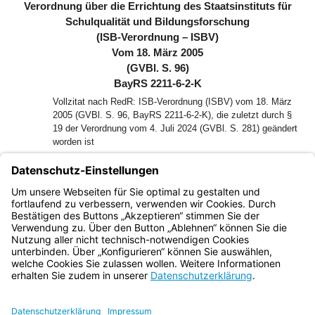
Verordnung über die Errichtung des Staatsinstituts für
Schulqualität und Bildungsforschung
(ISB-Verordnung – ISBV)
Vom 18. März 2005
(GVBl. S. 96)
BayRS 2211-6-2-K
Vollzitat nach RedR: ISB-Verordnung (ISBV) vom 18. März
2005 (GVBl. S. 96, BayRS 2211-6-2-K), die zuletzt durch §
19 der Verordnung vom 4. Juli 2024 (GVBl. S. 281) geändert
worden ist
Auf Grund des § 1 Abs. 1 der Verordnung über die Einrichtung
der staatlichen Behörden (BayRS 200-1-S) erlässt das
Bayerische Staatsministerium für Unterricht und Kultus folgende
Verordnung:
Bayern.de
BayernPortal
Datenschutz
Impressum