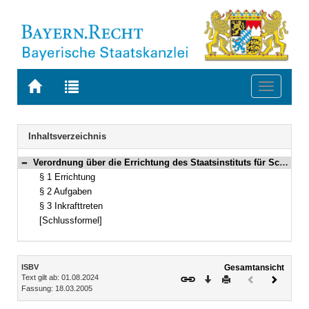
Zur
Zur
Toggle
Startseite
Trefferliste
navigati
von
der
BAYERN.RECHT
letzten
Navigation
Inhaltsverzeichnis
Suche
Verordnung über die Errichtung des Staatsinstituts für Schulqualität und Bildungsforschung (ISB-Verordnung – ISBV) Vom 18. März 2005 (GVBl. S. 96) BayRS 2211-6-2-K (§§ 1–3)
Bereich reduzieren
§ 1 Errichtung
§ 2 Aufgaben
§ 3 Inkrafttreten
[Schlussformel]
Inhalt
ISBV
Gesamtansicht
Text gilt ab: 01.08.2024
Download
Drucken
Vorheriges
Nächste
Fassung: 18.03.2005
Dokument
Dokume
(inaktiv)