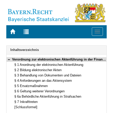
Zur
Zur
Toggle
Startseite
Trefferliste
navigati
von
der
BAYERN.RECHT
letzten
Navigation
Inhaltsverzeichnis
Suche
Verordnung zur elektronischen Aktenführung in der Finanzgerichtsbarkeit im Freistaat Bayern (Finanzgerichtliche eAkten-Verordnung – eAktFGV) Vom 29. Juli 2019 (GVBl. S. 548) BayRS 35-2-F (§§ 1–7)
Bereich reduzieren
§ 1 Anordnung der elektronischen Aktenführung
§ 2 Bildung elektronischer Akten
§ 3 Behandlung von Dokumenten und Dateien
§ 4 Anforderungen an das Aktensystem
§ 5 Ersatzmaßnahmen
§ 6 Geltung weiterer Verordnungen
§ 6a Behördliche Aktenführung in Strafsachen
§ 7 Inkrafttreten
[Schlussformel]