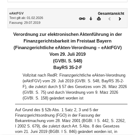
Inhalt
eAktFGV
Gesamtansicht
Text gilt ab: 01.02.2026
Download
Drucken
Vorheriges
Nächste
Fassung: 29.07.2019
Dokument
Dokume
(inaktiv)
Verordnung zur elektronischen Aktenführung in der
Finanzgerichtsbarkeit im Freistaat Bayern
(Finanzgerichtliche eAkten-Verordnung – eAktFGV)
Vom 29. Juli 2019
(GVBl. S. 548)
BayRS 35-2-F
Vollzitat nach RedR: Finanzgerichtliche eAkten-Verordnung
(eAktFGV) vom 29. Juli 2019 (GVBl. S. 548, BayRS 35-2-
F), die zuletzt durch § 57 des Gesetzes vom 26. März 2026
(GVBl. S. 75) und durch Verordnung vom 9. März 2026
(GVBl. S. 158) geändert worden ist
Auf Grund des § 52b Abs. 1 Satz 2, 3 und 5 der
Finanzgerichtsordnung (FGO) in der Fassung der
Bekanntmachung vom 28. März 2001 (BGBl. I S. 442, S. 2262,
I 2002 S. 679), die zuletzt durch Art. 5 Abs. 8 des Gesetzes
vom 21. Juni 2019 (BGBl. I S. 846) geändert worden ist, in