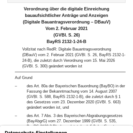
(inaktiv)
Verordnung über die digitale Einreichung
bauaufsichtlicher Anträge und Anzeigen
(Digitale Bauantragsverordnung – DBauV)
Vom 2. Februar 2021
(GVBl. S. 26)
BayRS 2132-1-24-B
Vollzitat nach RedR: Digitale Bauantragsverordnung
(DBauV) vom 2. Februar 2021 (GVBl. S. 26, BayRS 2132-1-
24-B), die zuletzt durch Verordnung vom 15. Mai 2026
(GVBl. S. 300) geändert worden ist
Auf Grund
–
des Art. 80a der Bayerischen Bauordnung (BayBO) in der
Fassung der Bekanntmachung vom 14. August 2007
(GVBl. S. 588, BayRS 2132-1-B), die zuletzt durch § 1
des Gesetzes vom 23. Dezember 2020 (GVBl. S. 663)
geändert worden ist, und
–
des Art. 7 Abs. 3 des Bayerischen Abgrabungsgesetzes
(BayAbgrG) vom 27. Dezember 1999 (GVBl. S. 535,
BayRS 2132-2-B), das zuletzt durch § 2 des Gesetzes
vom 23. Dezember 2020 (GVBl. S. 663) geändert worden