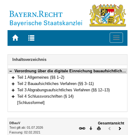
Zur
Zur
Toggle
Startseite
Trefferliste
navigati
von
der
BAYERN.RECHT
letzten
Navigation
Inhaltsverzeichnis
Suche
Verordnung über die digitale Einreichung bauaufsichtlicher Anträge und Anzeigen (Digitale Bauantragsverordnung – DBauV) Vom 2. Februar 2021 (GVBl. S. 26) BayRS 2132-1-24-B (§§ 1–14)
Bereich reduzieren
Teil 1 Allgemeines (§§ 1–2)
Bereich erweitern
Teil 2 Bauaufsichtliches Verfahren (§§ 3–11)
Bereich erweitern
Teil 3 Abgrabungsaufsichtliches Verfahren (§§ 12–13)
Bereich erweitern
Teil 4 Schlussvorschriften (§ 14)
Bereich erweitern
[Schlussformel]
Inhalt
DBauV
Gesamtansicht
Text gilt ab: 01.07.2026
Download
Drucken
Vorheriges
Nächste
Fassung: 02.02.2021
Dokument
Dokume