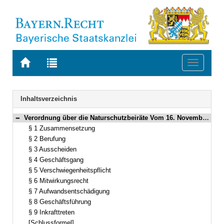
Zur
Zur
Toggle
Startseite
Trefferliste
navigati
von
der
BAYERN.RECHT
letzten
Navigation
Inhaltsverzeichnis
Suche
Verordnung über die Naturschutzbeiräte Vom 16. November 2006 (GVBl. S. 926) BayRS 791-1-1-U (§§ 1–9)
Bereich reduzieren
§ 1 Zusammensetzung
§ 2 Berufung
§ 3 Ausscheiden
§ 4 Geschäftsgang
§ 5 Verschwiegenheitspflicht
§ 6 Mitwirkungsrecht
§ 7 Aufwandsentschädigung
§ 8 Geschäftsführung
§ 9 Inkrafttreten
[Schlussformel]