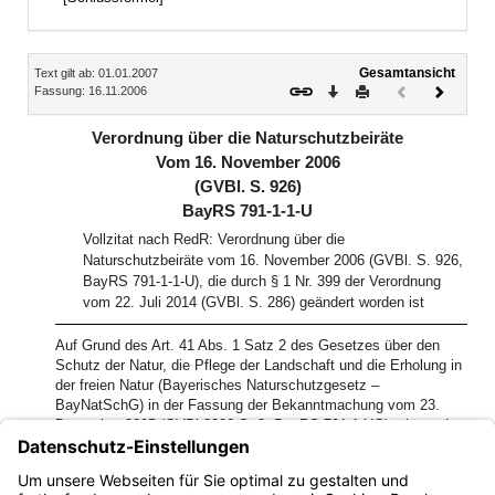
Inhalt
Gesamtansicht
Text gilt ab: 01.01.2007
Download
Drucken
Vorheriges
Nächste
Fassung: 16.11.2006
Dokument
Dokume
(inaktiv)
Verordnung über die Naturschutzbeiräte
Vom 16. November 2006
(GVBl. S. 926)
BayRS 791-1-1-U
Vollzitat nach RedR: Verordnung über die
Naturschutzbeiräte vom 16. November 2006 (GVBl. S. 926,
BayRS 791-1-1-U), die durch § 1 Nr. 399 der Verordnung
vom 22. Juli 2014 (GVBl. S. 286) geändert worden ist
Auf Grund des Art. 41 Abs. 1 Satz 2 des Gesetzes über den
Schutz der Natur, die Pflege der Landschaft und die Erholung in
der freien Natur (Bayerisches Naturschutzgesetz –
BayNatSchG) in der Fassung der Bekanntmachung vom 23.
Dezember 2005 (GVBl 2006 S. 2, BayRS 791-1-UG) erlässt das
Bayerische Staatsministerium für Umwelt, Gesundheit und
Verbraucherschutz im Einvernehmen mit den Bayerischen
Staatsministerien der Finanzen, des Innern und für