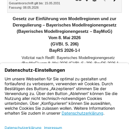
Gesamtvorschrift gilt bis: 15.05.2031
Dokument
Dokume
Fassung: 08.05.2026
(inaktiv)
Gesetz zur Einführung von Modellregionen und zur
Deregulierung – Bayerisches Modellregionengesetz
(Bayerisches Modellregionengesetz – BayMoG)
Vom 8. Mai 2026
(GVBl. S. 206)
BayRS 2026-1-I
Vollzitat nach RedR: Bayerisches Modellregionengesetz
(BayMoG) vom 8. Mai 2026 (GVBl. S. 206, BayRS 2026-1-
I)
Der Landtag des Freistaates Bayern hat das folgende Gesetz
beschlossen, das hiermit bekannt gemacht wird:
Bayern.de
BayernPortal
Datenschutz
Impressum