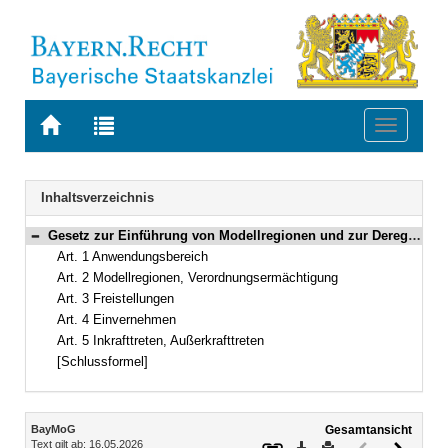
Zur
Zur
Toggle
Startseite
Trefferliste
navigati
von
der
BAYERN.RECHT
letzten
Navigation
Inhaltsverzeichnis
Suche
Gesetz zur Einführung von Modellregionen und zur Deregulierung – Bayerisches Modellregionengesetz (Bayerisches Modellregionengesetz – BayMoG) Vom 8. Mai 2026 (GVBl. S. 206) BayRS 2026-1-I (Art. 1–5)
Bereich reduzieren
Art. 1 Anwendungsbereich
Art. 2 Modellregionen, Verordnungsermächtigung
Art. 3 Freistellungen
Art. 4 Einvernehmen
Art. 5 Inkrafttreten, Außerkrafttreten
[Schlussformel]
Inhalt
BayMoG
Gesamtansicht
Text gilt ab: 16.05.2026
Download
Drucken
Vorheriges
Nächste