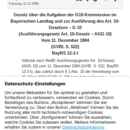
Fassung: 11.12.1984
Dokument
Dokume
(inaktiv)
Gesetz über die Aufgaben der G10-Kommission im
Bayerischen Landtag und zur Ausführung des Art. 10-
Gesetzes – G 10
(Ausführungsgesetz Art. 10-Gesetz – AGG 10)
Vom 11. Dezember 1984
(GVBl. S. 522)
BayRS 12-2-I
Vollzitat nach RedR: Ausführungsgesetz Art. 10-Gesetz
(AGG 10) vom 11. Dezember 1984 (GVBl. S. 522, BayRS
12-2-I), das zuletzt durch § 1 Abs. 15 der Verordnung vom
26. März 2019 (GVBl. S. 98) geändert worden ist
Der Landtag des Freistaates Bayern hat das folgende Gesetz
beschlossen, das nach Anhörung des Senats hiermit
bekanntgemacht wird:
Bayern.de
BayernPortal