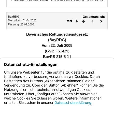
Bereich erweitern
Inhalt
BayRDG
Gesamtansicht
Text gilt ab: 01.04.2026
Download
Drucken
Vorheriges
Nächste
Fassung: 22.07.2008
Dokument
Dokume
(inaktiv)
Bayerisches Rettungsdienstgesetz
(BayRDG)
Vom 22. Juli 2008
(GVBl. S. 429)
BayRS 215-5-1-I
Vollzitat nach RedR: Bayerisches Rettungsdienstgesetz
(BayRDG) vom 22. Juli 2008 (GVBl. S. 429, BayRS 215-5-
1-I), das zuletzt durch § 37 des Gesetzes vom 26. März
2026 (GVBl. S. 75) geändert worden ist
Bayern.de
BayernPortal
Datenschutz