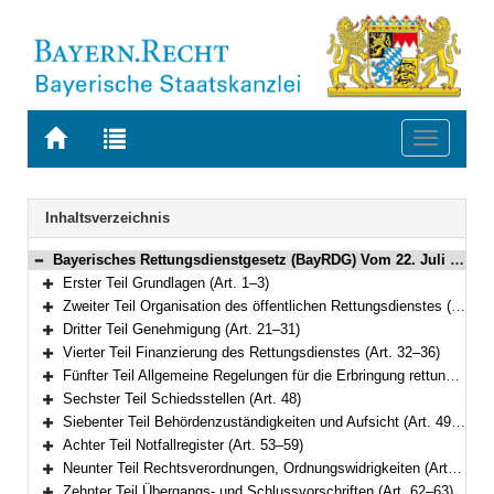
Zur
Zur
Toggle
Startseite
Trefferliste
navigati
von
der
BAYERN.RECHT
letzten
Navigation
Inhaltsverzeichnis
Suche
Bayerisches Rettungsdienstgesetz (BayRDG) Vom 22. Juli 2008 (GVBl. S. 429) BayRS 215-5-1-I (Art. 1–63)
Bereich reduzieren
Erster Teil Grundlagen (Art. 1–3)
Bereich erweitern
Zweiter Teil Organisation des öffentlichen Rettungsdienstes (Art. 4–20)
Bereich erweitern
Dritter Teil Genehmigung (Art. 21–31)
Bereich erweitern
Vierter Teil Finanzierung des Rettungsdienstes (Art. 32–36)
Bereich erweitern
Fünfter Teil Allgemeine Regelungen für die Erbringung rettungsdienstlicher Leistungen (Art. 37–47)
Bereich erweitern
Sechster Teil Schiedsstellen (Art. 48)
Bereich erweitern
Siebenter Teil Behördenzuständigkeiten und Aufsicht (Art. 49–52)
Bereich erweitern
Achter Teil Notfallregister (Art. 53–59)
Bereich erweitern
Neunter Teil Rechtsverordnungen, Ordnungswidrigkeiten (Art. 60–61)
Bereich erweitern
Zehnter Teil Übergangs- und Schlussvorschriften (Art. 62–63)