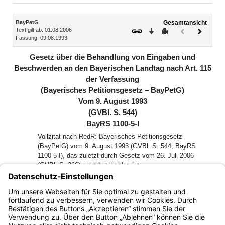
Inhalt
BayPetG
Gesamtansicht
Text gilt ab: 01.08.2006
Download
Drucken
Vorheriges
Nächste
Fassung: 09.08.1993
Dokument
Dokume
(inaktiv)
Gesetz über die Behandlung von Eingaben und
Beschwerden an den Bayerischen Landtag nach Art. 115
der Verfassung
(Bayerisches Petitionsgesetz – BayPetG)
Vom 9. August 1993
(GVBl. S. 544)
BayRS 1100-5-I
Vollzitat nach RedR: Bayerisches Petitionsgesetz
(BayPetG) vom 9. August 1993 (GVBl. S. 544, BayRS
1100-5-I), das zuletzt durch Gesetz vom 26. Juli 2006
(GVBl. S. 366) geändert worden ist
Der Landtag des Freistaates Bayern hat das folgende Gesetz
beschlossen, das nach Anhörung des Senats hiermit
bekanntgemacht wird: