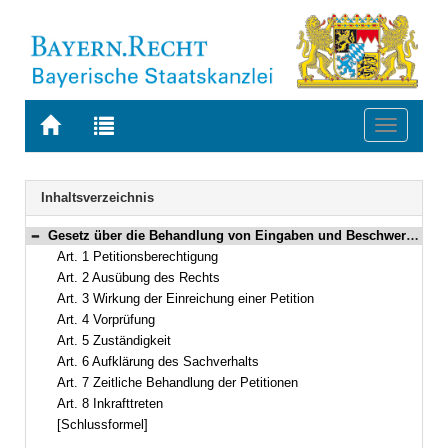
Zur
Zur
Toggle
Startseite
Trefferliste
navigati
von
der
BAYERN.RECHT
letzten
Navigation
Inhaltsverzeichnis
Suche
Gesetz über die Behandlung von Eingaben und Beschwerden an den Bayerischen Landtag nach Art. 115 der Verfassung (Bayerisches Petitionsgesetz – BayPetG) Vom 9. August 1993 (GVBl. S. 544) BayRS 1100-5-I (Art. 1–8)
Bereich reduzieren
Art. 1 Petitionsberechtigung
Art. 2 Ausübung des Rechts
Art. 3 Wirkung der Einreichung einer Petition
Art. 4 Vorprüfung
Art. 5 Zuständigkeit
Art. 6 Aufklärung des Sachverhalts
Art. 7 Zeitliche Behandlung der Petitionen
Art. 8 Inkrafttreten
[Schlussformel]