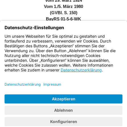
vom 29. März 1924
Vom 1./5. März 1980
(GVBl. S. 150)
BayRS 01-5-6-WK
Vollzitat nach RedR: Notenwechsel zwischen dem Heiligen
Stuhl und dem Freistaat Bayern zu Art. 5 des Bayerischen
Konkordats vom 29. März 1924 vom 1. und 5. März 1980
(GVBl. S. 150, BayRS 01-5-6-WK)
Bayern.de
BayernPortal
Datenschutz
Impressum
Barrierefreiheit
Hilfe
Kontakt
Kontrastwechsel
Schriftgröße