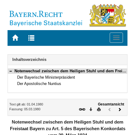
Zur
Zur
Toggle
Startseite
Trefferliste
navigati
von
der
BAYERN.RECHT
letzten
Navigation
Inhaltsverzeichnis
Suche
Notenwechsel zwischen dem Heiligen Stuhl und dem Freistaat Bayern zu Art. 5 des Bayerischen Konkordats vom 29. März 1924 Vom 1./5. März 1980 (GVBl. S. 150) BayRS 01-5-6-WK
Bereich reduzieren
Der Bayerische Ministerpräsident
Der Apostolische Nuntius
Inhalt
Gesamtansicht
Text gilt ab: 01.04.1980
Download
Drucken
Vorheriges
Nächste
Fassung: 05.03.1980
Dokument
Dokume
(inaktiv)
Notenwechsel zwischen dem Heiligen Stuhl und dem
Freistaat Bayern zu Art. 5 des Bayerischen Konkordats