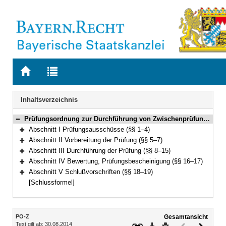
Zur
Zur
Startseite
Trefferliste
von
der
Navigation
Inhaltsverzeichnis
BAYERN.RECHT
letzten
Suche
Prüfungsordnung zur Durchführung von Zwischenprüfungen im Ausbildungsberuf Sozialversicherungsfachangestellter/Sozialversicherungsfachangestellte (PO-Z) Vom 3. März 1998 (GVBl. S. 128) BayRS 800-21-87-A (§§ 1–19)
Bereich reduzieren
Abschnitt I Prüfungsausschüsse (§§ 1–4)
Bereich erweitern
Abschnitt II Vorbereitung der Prüfung (§§ 5–7)
Bereich erweitern
Abschnitt III Durchführung der Prüfung (§§ 8–15)
Bereich erweitern
Abschnitt IV Bewertung, Prüfungsbescheinigung (§§ 16–17)
Bereich erweitern
Abschnitt V Schlußvorschriften (§§ 18–19)
Bereich erweitern
[Schlussformel]
Inhalt
PO-Z
Gesamtansicht
Text gilt ab: 30.08.2014
Download
Drucken
Vorheriges
Nächste