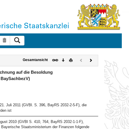
Suche ausführen
Suche zurücksetzen
Download
Drucken
Vorheriges
Nächstes
Gesamtansicht
Dokument
Dokument
(inaktiv)
chnung auf die Besoldung
– BaySachbezV)
. Juli 2011 (GVBl. S. 396, BayRS 2032-2-5-F), die
den ist
gust 2010 (GVBl S. 410, 764, BayRS 2032-1-1-F),
s Bayerische Staatsministerium der Finanzen folgende