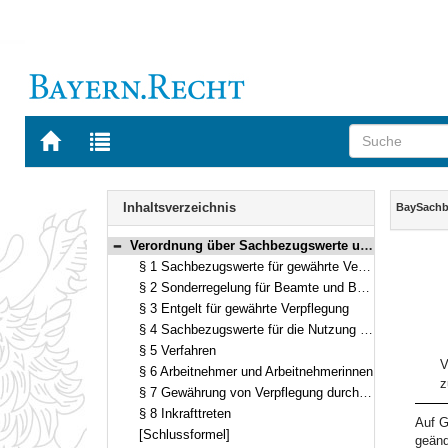
Zur
Zur
Startseite
Trefferliste
von
der
Navigation
BAYERN.RECHT
letzten
Inhalt
Inhaltsverzeichnis
BaySachb
Suche
Verordnung über Sachbezugswerte und ihre Anrechnung auf die Besoldung (Bayerische Sachbezugsverordnung – BaySachbezV) Vom 21. Juli 2011 (GVBl. S. 396) BayRS 2032-2-5-F (§§ 1–8)
Bereich reduzieren
§ 1 Sachbezugswerte für gewährte Verpflegung
§ 2 Sonderregelung für Beamte und Beamtinnen der Bayerischen Bereitschaftspolizei
§ 3 Entgelt für gewährte Verpflegung
§ 4 Sachbezugswerte für die Nutzung von Dienstkraftwagen
§ 5 Verfahren
V
§ 6 Arbeitnehmer und Arbeitnehmerinnen
z
§ 7 Gewährung von Verpflegung durch nicht staatliche Einrichtungen
§ 8 Inkrafttreten
Auf G
[Schlussformel]
geänd