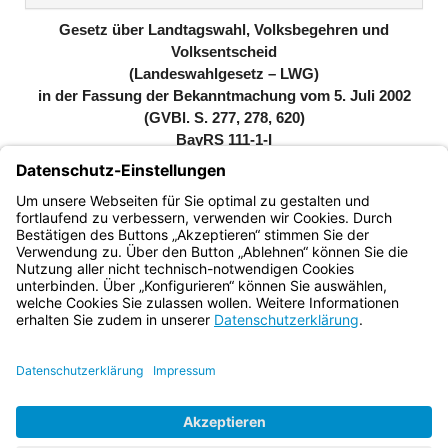
(inaktiv)
Gesetz über Landtagswahl, Volksbegehren und
Volksentscheid
(Landeswahlgesetz – LWG)
in der Fassung der Bekanntmachung vom 5. Juli 2002
(GVBl. S. 277, 278, 620)
BayRS 111-1-I
Vollzitat nach RedR: Landeswahlgesetz (LWG) in der
Fassung der Bekanntmachung vom 5. Juli 2002 (GVBl. S.
277, 620, BayRS 111-1-I), das zuletzt durch Gesetz vom
23. Mai 2022 (GVBl. S. 218) geändert worden ist
Bayern.de
BayernPortal
Datenschutz
Impressum
Barrierefreiheit
Hilfe