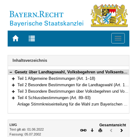
Zur
Zur
Toggle
Startseite
Trefferliste
navigati
von
der
BAYERN.RECHT
letzten
Navigation
Inhaltsverzeichnis
Suche
Gesetz über Landtagswahl, Volksbegehren und Volksentscheid (Landeswahlgesetz – LWG) in der Fassung der Bekanntmachung vom 5. Juli 2002 (GVBl. S. 277, 278, 620) BayRS 111-1-I (Art. 1–93)
Bereich reduzieren
Teil 1 Allgemeine Bestimmungen (Art. 1–18)
Bereich erweitern
Teil 2 Besondere Bestimmungen für die Landtagswahl (Art. 19–61)
Bereich erweitern
Teil 3 Besondere Bestimmungen über Volksbegehren und Volksentscheid (Art. 62–88)
Bereich erweitern
Teil 4 Schlussbestimmungen (Art. 89–93)
Bereich erweitern
Anlage Stimmkreiseinteilung für die Wahl zum Bayerischen Landtag
Inhalt
LWG
Gesamtansicht
Text gilt ab: 01.06.2022
Download
Drucken
Vorheriges
Nächste
Fassung: 05.07.2002
Dokument
Dokume