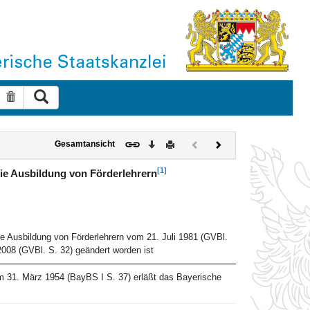
Suche ausführen
Suche zurücksetzen
Download
Drucken
Vorheriges
Nächstes
Gesamtansicht
Dokument
Dokument
(inaktiv)
[1]
die Ausbildung von Förderlehrern
die Ausbildung von Förderlehrern vom 21. Juli 1981 (GVBl.
008 (GVBl. S. 32) geändert worden ist
om 31. März 1954 (BayBS I S. 37) erläßt das Bayerische